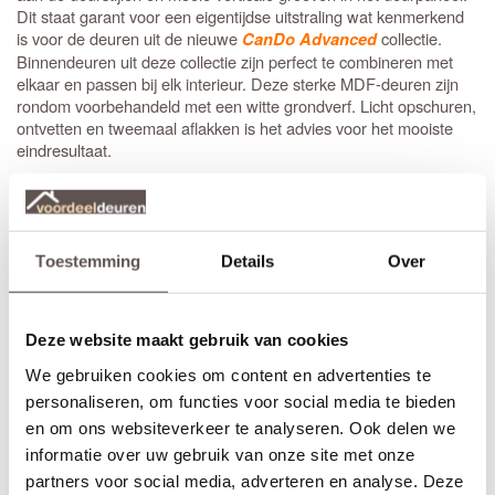
Dit staat garant voor een eigentijdse uitstraling wat kenmerkend
is voor de deuren uit de nieuwe
collectie.
CanDo Advanced
Binnendeuren uit deze collectie zijn perfect te combineren met
elkaar en passen bij elk interieur. Deze sterke MDF-deuren zijn
rondom voorbehandeld met een witte grondverf. Licht opschuren,
ontvetten en tweemaal aflakken is het advies voor het mooiste
eindresultaat.
De massieve CanDo Claremont deuren hebben een dikte van 39
mm en zijn voorzien van een
slotgat
op standaard hoogte. De
opdekdeuren zijn ook direct voorzien van boringen om de
paumelle scharnieren
eenvoudig en snel te kunnen monteren. Bij
Toestemming
Details
Over
het bestellen van een
stompe
binnendeur is de draairichting niet
van belang. Bestel je een opdekdeur is het wel belangrijk dat je
de juiste draairichting aangeeft.
Deze website maakt gebruik van cookies
Zelf passend maken
We gebruiken cookies om content en advertenties te
Stompe CanDo Claremont deuren zijn aan beide deurstijlen, de
personaliseren, om functies voor social media te bieden
bovendorpel en onderdorpel 10 mm in te korten. Een
opdekdeur
en om ons websiteverkeer te analyseren. Ook delen we
is door de opdekranden alleen aan de onderzijde 10 mm in te
informatie over uw gebruik van onze site met onze
korten. De garantie van 10 jaar blijft van kracht binnen deze
aangegeven marges.
partners voor social media, adverteren en analyse. Deze