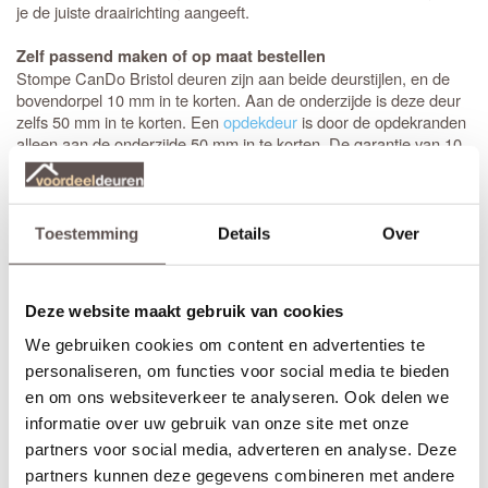
je de juiste draairichting aangeeft.
Zelf passend maken of op maat bestellen
Stompe CanDo Bristol deuren zijn aan beide deurstijlen, en de
bovendorpel 10 mm in te korten. Aan de onderzijde is deze deur
zelfs 50 mm in te korten. Een
opdekdeur
is door de opdekranden
alleen aan de onderzijde 50 mm in te korten. De garantie van 10
jaar blijft van kracht binnen deze aangegeven marges.
Maatwerk is mogelijk als de gewenste afmeting meer afwijkt dan
de aangegeven marges of als je kiest voor het gemak van deuren
Toestemming
Details
Over
op maat. De prijs en keuze voor maatwerk zijn zichtbaar onder de
beschikbare afmetingen. De levertijd voor maatwerkdeuren is 29
werkdagen.
Deze website maakt gebruik van cookies
Thuisbezorgd in slechts 5 werkdagen
We gebruiken cookies om content en advertenties te
(Bewerkingen zoals een extra tochtvaldorpel verlengt de levertijd
personaliseren, om functies voor social media te bieden
met 3 werkdagen)
en om ons websiteverkeer te analyseren. Ook delen we
informatie over uw gebruik van onze site met onze
Bekijk de video over de deuren uit de Dimension collectie:
partners voor social media, adverteren en analyse. Deze
partners kunnen deze gegevens combineren met andere