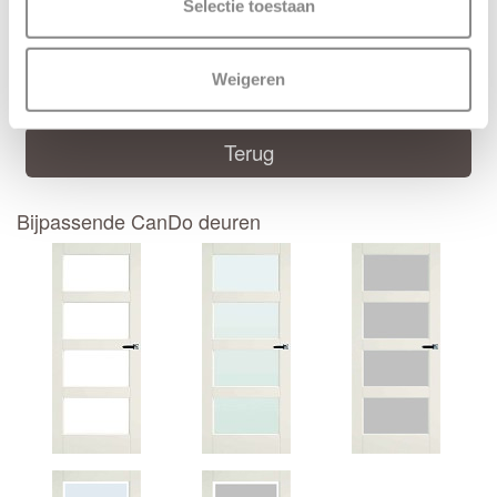
Selectie toestaan
CanDo montage handleiding
Deur samenstellen
Weigeren
Terug
Bijpassende CanDo deuren