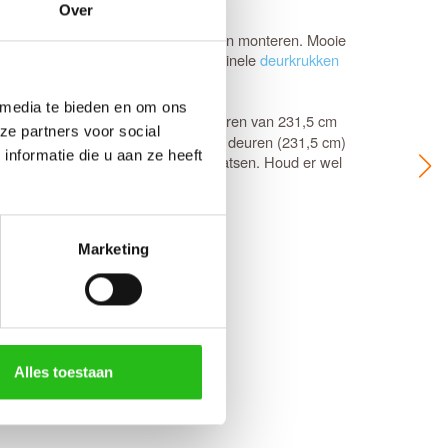
Over
 om je nieuwe deur direct te kunnen monteren. Mooie
ux Dover minirozet
of kies voor originele
deurkrukken
 media te bieden en om ons
ellagerscharnieren (89 mm)
. Bij deuren van 231,5 cm
ze partners voor social
kker resultaat? Dan is het bij de hoge deuren (231,5 cm)
nformatie die u aan ze heeft
 zodat je ze eenvoudig zelf kunt plaatsen. Houd er wel
Marketing
ive chat service
.
jks tussen 08:00 en 22:00 uur).
Alles toestaan