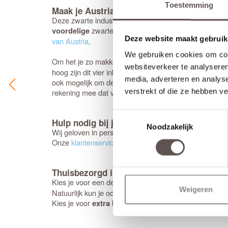
Toestemming
Maak je Austria Pronto Capri compleet
Deze zwarte industriële deur wordt geleverd exclusief 
zwarte deurkrukken met een
zi
voordelige
minirozet
Deze website maakt gebruik
van Austria
.
We gebruiken cookies om cont
Om het je zo makkelijk mogelijk te maken, zijn deze 
websiteverkeer te analyseren
hoog zijn dit vier inkrozingen, terwijl deuren van 201,
media, adverteren en analys
ook mogelijk om deze af te hangen met
zwart verdekt
verstrekt of die ze hebben v
rekening mee dat voor de montage van de verdekte sch
Toestemmingsselectie
Hulp nodig bij je keuze?
Noodzakelijk
Wij geloven in persoonlijk advies; daarom chat je bij 
Onze
klantenservice
staat voor je klaar. Stel je vraag d
Thuisbezorgd in 5 werkdagen
Kies je voor een deur
bewerkingen? Dan kunne
zonder
Weigeren
Natuurlijk kun je ook zelf een later bezorgmoment inpl
Kies je voor
bewerkingen, houd dan rekening met 
extra