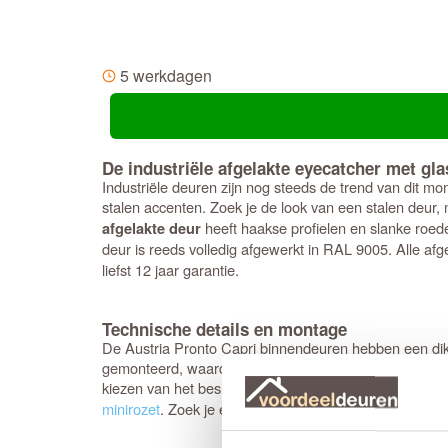
5 werkdagen
De industriële afgelakte eyecatcher met gla
Industriële deuren zijn nog steeds de trend van dit mo
stalen accenten. Zoek je de look van een stalen deur,
heeft haakse profielen en slanke ro
afgelakte deur
deur is reeds volledig afgewerkt in RAL 9005. Alle afg
liefst 12 jaar garantie.
Technische details en montage
De Austria Pronto Capri binnendeuren hebben een dikte
gemonteerd, waardoor de deur aan beide zijden volledi
kiezen van het beslag goed op: de deur is reeds voorz
minirozet
. Zoek je een bijpassende dichte paneeldeur