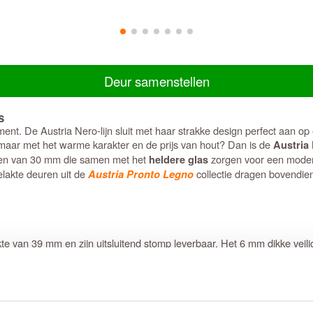
Deur samenstellen
s
ment. De Austria Nero-lijn sluit met haar strakke design perfect aan op
 maar met het warme karakter en de prijs van hout? Dan is de
Austria
eden van 30 mm die samen met het
zorgen voor een modern
heldere glas
elakte deuren uit de
collectie dragen bovendi
Austria Pronto Legno
 van 39 mm en zijn uitsluitend stomp leverbaar. Het 6 mm dikke veiligh
g identiek is. Omdat de deur al is voorzien van scharnierinkrozingen, 
ien van een specifieke
die uitsluitend gesc
slotgat- en krukgatboring
 om je interieur compleet te maken? Dan is de
de 
Austria Nero Roma