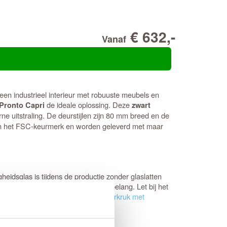
€ 632,-
Vanaf
 een industrieel interieur met robuuste meubels en
de ideale oplossing. Deze
 Pronto Capri
zwart
e uitstraling. De deurstijlen zijn 80 mm breed en de
en het FSC-keurmerk en worden geleverd met maar
eidsglas is tijdens de productie zonder glaslatten
is de
draairichting
bij bestelling van belang. Let bij het
hikt is voor een
smalslot en een deurkruk met
perfecte match.