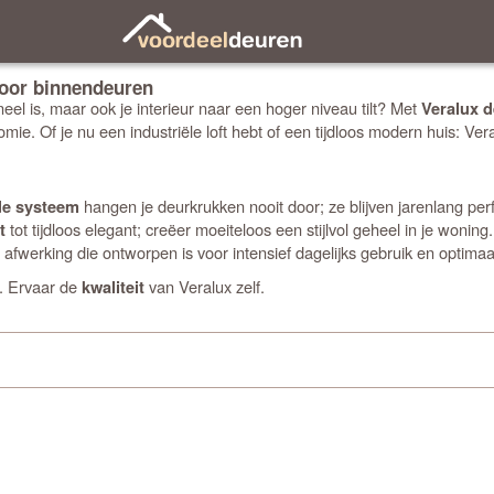
 voor binnendeuren
eel is, maar ook je interieur naar een hoger niveau tilt? Met
Veralux 
 Of je nu een industriële loft hebt of een tijdloos modern huis: Veralu
hangen je deurkrukken nooit door; ze blijven jarenlang perf
de systeem
tot tijdloos elegant; creëer moeiteloos een stijlvol geheel in je woning.
t
 afwerking die ontworpen is voor intensief dagelijks gebruik en optima
g. Ervaar de
van Veralux zelf.
kwaliteit