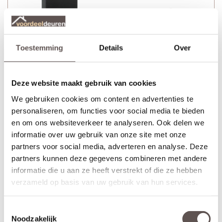
Toestemming
Details
Over
Deze website maakt gebruik van cookies
We gebruiken cookies om content en advertenties te
personaliseren, om functies voor social media te bieden
en om ons websiteverkeer te analyseren. Ook delen we
informatie over uw gebruik van onze site met onze
partners voor social media, adverteren en analyse. Deze
partners kunnen deze gegevens combineren met andere
informatie die u aan ze heeft verstrekt of die ze hebben
Veralux Oxford zwart deurkruk bestaat uit:
+ Twee deurkrukken zwart met veer
verzameld op basis van uw gebruik van hun services.
+ Twee zwart langschilden
wc-sluiting (knop niet
inclusief
afgebeeld)
Toestemmingsselectie
+ Bevestigingsmateriaal
Noodzakelijk