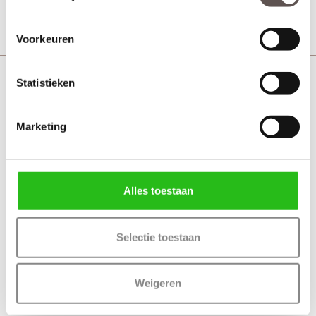
Productinformatie
Voorkeuren
Veralux Oxford deurkruk vierkant zwart
Statistieken
Marketing
Alles toestaan
Selectie toestaan
Weigeren