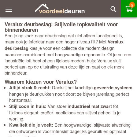
0
Veralux deurbeslag: Stijlvolle topkwaliteit voor
binnendeuren
Ben je op zoek naar deurbeslag dat niet alleen functioneel is,
maar ook je interieur naar een hoger niveau tilt? Met
Veralux
kies je voor een collectie die modern design
deurbeslag
naadloos combineert met hoogwaardige ergonomie. Of je nu een
industriële loft hebt of een tijdloos modern huis: Veralux sluit
perfect aan op de uitstraling van deze tijd en past op elk merk
binnendeur.
Waarom kiezen voor Veralux?
Dankzij het krachtige
Altijd strak & recht:
geveerde systeem
hangen je deurkrukken nooit door; ze blijven jarenlang perfect
horizontaal.
Van stoer
tot
Stijlicoon in huis:
industrieel mat zwart
tijdloos elegant; creëer moeiteloos een stijlvol geheel in je
woning.
Een hoogwaardige, slijtvaste afwerking
Kwaliteit die je voelt:
die ontworpen is voor intensief dagelijks gebruik en optimaal