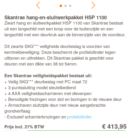
Skantrae hang-en-sluitwerkpakket HSP 1100
Zwart hang en sluitwerkpakket HSP 1100 van Skantrae bestaat
uit een langschild met een knop voor de buitenzijde en een
langschild met een deurkruk aan de binnenzijde van de voordeur.
Dit zwarte SKG*** veiligheids deurbeslag is voorzien van
kerntrekbeveiliging. Deze beschermt de profielcilinder tegen
uitboren en uittrekken. Dit Skantrae pakket is geschikt voor
deuren met een dikte van 38 tot 54mm.
Een Skantrae veiligheidspakket bestaat uit:
+ Veilig SKG*** deurbeslag met PC maat 72
+ 3-puntssluiting model sleutelbediend
+ 4 AXA veiligheidsscharnieren met dievenpen
+ Benodigde frezingen voor slot en boringen in de nieuwe deur
+ Armschaven sluitzijde deur met nieuw aangebrachte
grondverflaag
- Exclusief scharnierkrozingen en
profielcilinder
€ 413,95
Prijs incl. 21% BTW