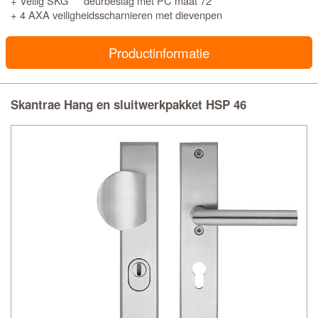
+ Veilig SKG*** deurbeslag met PC maat 72
+ 4 AXA veiligheidsscharnieren met dievenpen
Productinformatie
Skantrae Hang en sluitwerkpakket HSP 46