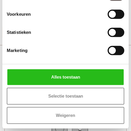
+ 3-puntssluiting model sleutelbediend
+ Veilig SKG*** deurbeslag met PC maat 72
Voorkeuren
+ 4 AXA veiligheidsscharnieren met dievenpen
Productinformatie
Statistieken
Marketing
Skantrae Hang en sluitwerkpakket HSP 1002
Alles toestaan
Selectie toestaan
Weigeren