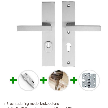
+ 3-puntssluiting model krukbediend