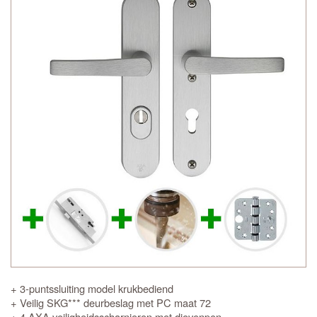
+ 3-puntssluiting model krukbediend
+ Veilig SKG*** deurbeslag met PC maat 72
+ 4 AXA veiligheidsscharnieren met dievenpen