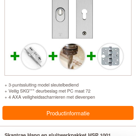
+ 3-puntssluiting model sleutelbediend
+ Veilig SKG*** deurbeslag met PC maat 72
+ 4 AXA veiligheidsscharnieren met dievenpen
Productinformatie
Skantrae Hang en sluitwerkpakket HSP 1001