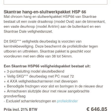
Skantrae hang-en-sluitwerkpakket HSP 66
Mat chroom hang en sluitwerkpakket HSP66 van Skantrae
bestaat uit een ovale draaiknop (model Oval) aan de binnenkant,
een vaste deurknop (model Antrim) aan de buitenkant en een
Skantrae Dale veiligheidsrozet.
Dit SKG*** veiligheids deurbeslag is voorzien van
kerntrekbeveiliging. Deze beschermt de profielcilinder tegen
uitboren en uittrekken. Skantrae pakket is geschikt voor
voordeuren met een dikte van 38 tot 54mm.
Een Skantrae HSP66 veiligheidspakket bestaat uit:
+ 3-puntssluiting model sleutelbediend
+ Veilig SKG*** deurbeslag met PC maat 72
+ 4 AXA veiligheidsscharnieren met dievenpen
+ Benodigde frezingen voor slot en boringen in de nieuwe deur
+ Armschaven sluitzijde deur met nieuw aangebrachte
grondverflaag
- Exclusief scharnierkrozingen en
profielcilinder
€ 646,85
Prijs incl. 21% BTW