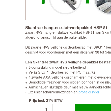
Skantrae hang-en-sluitwerkpakket HSP 81
Zwart RVS hang en sluitwerkpakket HSP81 van Skantra
afgerond langschild aan de buitenzijde.
Dit zwarte RVS veiligheids deurbeslag met SKG*** keur
geschikt voor voordeuren met een dikte van 38 tot 5
Een Skantrae zwart RVS veiligheidspakket bestaat
+ 3-puntssluiting model sleutelbediend
+ Veilig SKG*** deurbeslag met PC maat 72
+ 4 zwarte AXA veiligheidsscharnieren met dievenpen
+ Benodigde frezingen voor slot en boringen in de ni
+ Armschaven sluitzijde deur met nieuw aangebrachte
- Exclusief scharnierkrozingen en
profielcilinder
Prijs incl. 21% BTW