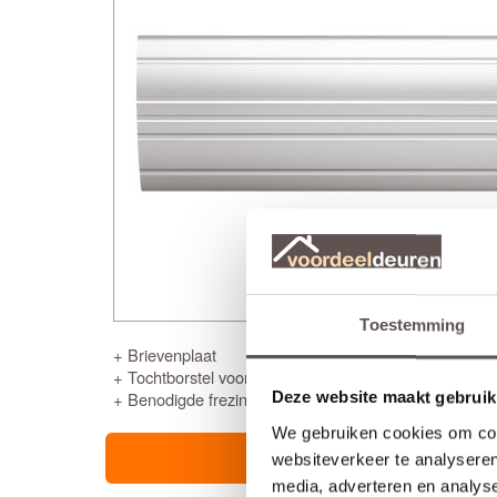
Toestemming
+ Brievenplaat
+ Tochtborstel voor aan de binnenkant
+ Benodigde frezingen en boringen in de nieuwe voor
Deze website maakt gebruik
We gebruiken cookies om cont
websiteverkeer te analyseren
media, adverteren en analys