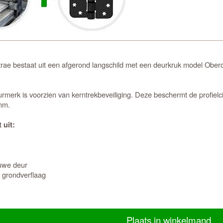
e bestaat uit een afgerond langschild met een deurkruk model Obero
merk is voorzien van kerntrekbeveiliging. Deze beschermt de profielcil
4mm.
 uit:
euwe deur
 grondverflaag
Plaats in winkelmand