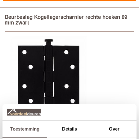
Deurbeslag Kogellagerscharnier rechte hoeken 89
mm zwart
Technische gegevens
Toestemming
Details
Over
+ Kogellagerscharnier