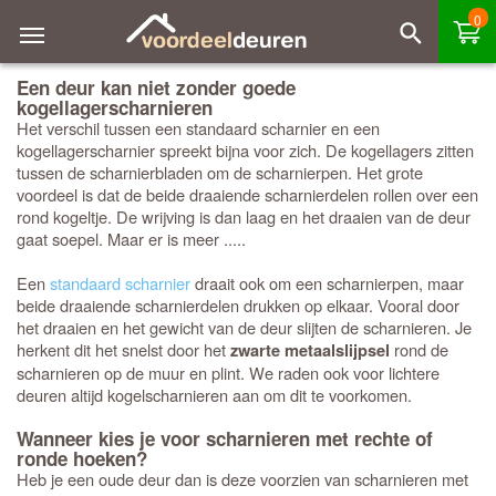
0
Een deur kan niet zonder goede
kogellagerscharnieren
Het verschil tussen een standaard scharnier en een
kogellagerscharnier spreekt bijna voor zich. De kogellagers zitten
tussen de scharnierbladen om de scharnierpen. Het grote
voordeel is dat de beide draaiende scharnierdelen rollen over een
rond kogeltje. De wrijving is dan laag en het draaien van de deur
gaat soepel. Maar er is meer .....
Een
standaard scharnier
draait ook om een scharnierpen, maar
beide draaiende scharnierdelen drukken op elkaar. Vooral door
het draaien en het gewicht van de deur slijten de scharnieren. Je
herkent dit het snelst door het
rond de
zwarte metaalslijpsel
scharnieren op de muur en plint. We raden ook voor lichtere
deuren altijd kogelscharnieren aan om dit te voorkomen.
Wanneer kies je voor scharnieren met rechte of
ronde hoeken?
Heb je een oude deur dan is deze voorzien van scharnieren met