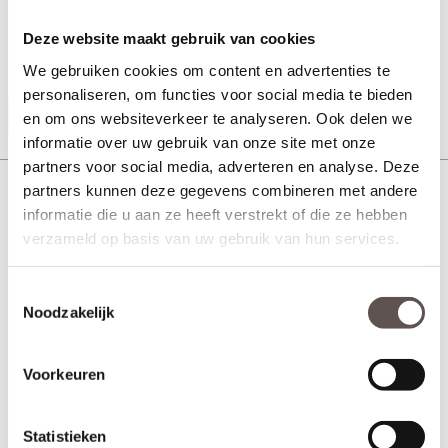
+ Afmeting 89 x 89 - 2.5 mm
+ Rechte hoeken met stalen pen
Deze website maakt gebruik van cookies
+ Uitvoering RVS - Mat zwart gelakt
We gebruiken cookies om content en advertenties te
personaliseren, om functies voor social media te bieden
Productinformatie
en om ons websiteverkeer te analyseren. Ook delen we
informatie over uw gebruik van onze site met onze
partners voor social media, adverteren en analyse. Deze
Deurbeslag Kogellagerscharnier ronde hoeken 76
partners kunnen deze gegevens combineren met andere
mm
informatie die u aan ze heeft verstrekt of die ze hebben
verzameld op basis van uw gebruik van hun services.
Toestemmingsselectie
Noodzakelijk
Voorkeuren
Statistieken