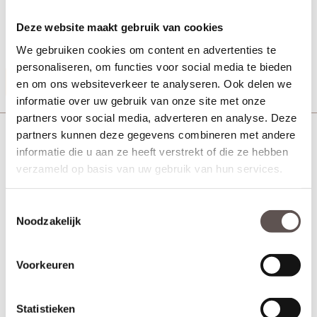
+ Afmeting 89 x 89 - 2.5 mm
+ Rechte hoeken met stalen pen
Deze website maakt gebruik van cookies
+ Uitvoering RVS - Mat zwart gelakt
We gebruiken cookies om content en advertenties te
personaliseren, om functies voor social media te bieden
Productinformatie
en om ons websiteverkeer te analyseren. Ook delen we
informatie over uw gebruik van onze site met onze
partners voor social media, adverteren en analyse. Deze
Deurbeslag Kogellagerscharnier ronde hoeken 76
partners kunnen deze gegevens combineren met andere
mm
informatie die u aan ze heeft verstrekt of die ze hebben
verzameld op basis van uw gebruik van hun services.
Toestemmingsselectie
Noodzakelijk
Voorkeuren
Statistieken