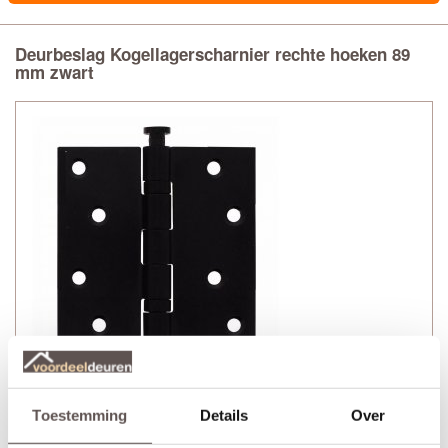
Deurbeslag Kogellagerscharnier rechte hoeken 89
mm zwart
Technische gegevens
Toestemming
Details
Over
+ Kogellagerscharnier