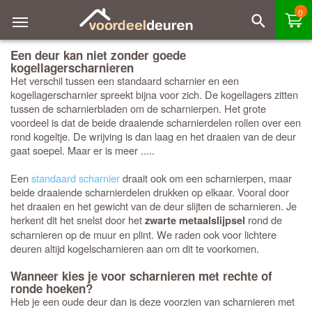
0
Een deur kan niet zonder goede
kogellagerscharnieren
Het verschil tussen een standaard scharnier en een
kogellagerscharnier spreekt bijna voor zich. De kogellagers zitten
tussen de scharnierbladen om de scharnierpen. Het grote
voordeel is dat de beide draaiende scharnierdelen rollen over een
rond kogeltje. De wrijving is dan laag en het draaien van de deur
gaat soepel. Maar er is meer .....
Een
standaard scharnier
draait ook om een scharnierpen, maar
beide draaiende scharnierdelen drukken op elkaar. Vooral door
het draaien en het gewicht van de deur slijten de scharnieren. Je
herkent dit het snelst door het
rond de
zwarte metaalslijpsel
scharnieren op de muur en plint. We raden ook voor lichtere
deuren altijd kogelscharnieren aan om dit te voorkomen.
Wanneer kies je voor scharnieren met rechte of
ronde hoeken?
Heb je een oude deur dan is deze voorzien van scharnieren met