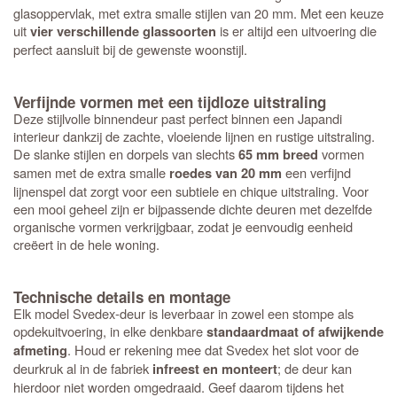
glasoppervlak, met extra smalle stijlen van 20 mm. Met een keuze
uit
is er altijd een uitvoering die
vier verschillende glassoorten
perfect aansluit bij de gewenste woonstijl.
Verfijnde vormen met een tijdloze uitstraling
Deze stijlvolle binnendeur past perfect binnen een Japandi
interieur dankzij de zachte, vloeiende lijnen en rustige uitstraling.
De slanke stijlen en dorpels van slechts
vormen
65 mm breed
samen met de extra smalle
een verfijnd
roedes van 20 mm
lijnenspel dat zorgt voor een subtiele en chique uitstraling. Voor
een mooi geheel zijn er bijpassende dichte deuren met dezelfde
organische vormen verkrijgbaar, zodat je eenvoudig eenheid
creëert in de hele woning.
Technische details en montage
Elk model Svedex-deur is leverbaar in zowel een stompe als
opdekuitvoering, in elke denkbare
standaardmaat of afwijkende
. Houd er rekening mee dat Svedex het slot voor de
afmeting
deurkruk al in de fabriek
; de deur kan
infreest en monteert
hierdoor niet worden omgedraaid. Geef daarom tijdens het