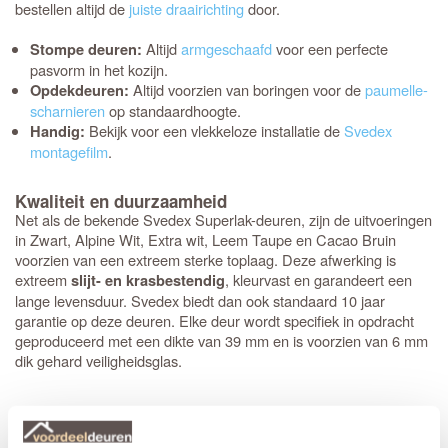
bestellen altijd de
juiste draairichting
door.
Altijd
armgeschaafd
voor een perfecte
Stompe deuren:
pasvorm in het kozijn.
Altijd voorzien van boringen voor de
paumelle-
Opdekdeuren:
scharnieren
op standaardhoogte.
Bekijk voor een vlekkeloze installatie de
Svedex
Handig:
montagefilm
.
Kwaliteit en duurzaamheid
Net als de bekende Svedex Superlak-deuren, zijn de uitvoeringen
in Zwart, Alpine Wit, Extra wit, Leem Taupe en Cacao Bruin
voorzien van een extreem sterke toplaag. Deze afwerking is
extreem
, kleurvast en garandeert een
slijt- en krasbestendig
lange levensduur. Svedex biedt dan ook standaard 10 jaar
garantie op deze deuren. Elke deur wordt specifiek in opdracht
geproduceerd met een dikte van 39 mm en is voorzien van 6 mm
dik gehard veiligheidsglas.
Maak de industriële look compleet
Svedex heeft vijf exclusieve deurkrukken ontwikkeld die specifiek