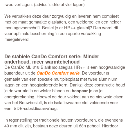
twee verflagen. (advies is drie of vier lagen)
We verpakken deze deur zorgvuldig en leveren hem compleet
met op maat gemaakte glaslatten, een weldorpel en een helder
montagevoorschrift. Bestel je er HR++ glas bij? Dan wordt dit
voor optimale bescherming in een aparte verpakking
meegeleverd.
De stabiele CanDo Comfort serie: Minder
onderhoud, meer warmtebehoud
De CanDo ML 818 Blank isolatieglas HR++ is een hoogwaardige
buitendeur uit de
. De voordeur is
CanDo Comfort serie
gemaakt van een speciale multiplexplaat met twee aluminium
lagen en een hoogisolerende kern. Dankzij deze constructie houd
je de warmte in de winter binnen en
je op je
bespaar
energierekening. Hoewel de deur voldoet aan de nieuwste eisen
van het Bouwbesluit, is de isolatiewaarde niet voldoende voor
een ISDE-subsidieaanvraag.
In tegenstelling tot traditionele houten voordeuren, die eveneens
40 mm dik zijn, bestaan deze deuren uit één geheel. Hierdoor