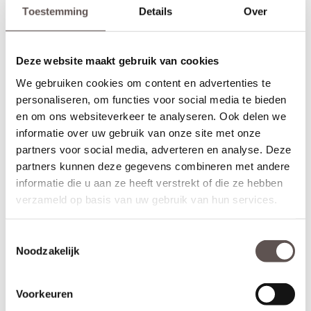
hoogte van 105 cm gemeten vanaf de onderzijde van de deur.
Toestemming
Details
Over
*
(voordeur)
Sleutelbediende 3-puntsluiting
Te gebruiken voor buitendeuren met een
vaste knop of greep
aan de buitenkant en een deurkruk aan de binnenkant. Dit type
Deze website maakt gebruik van cookies
is ideaal voor voordeuren. De infrezing wordt
sleutelbediend
We gebruiken cookies om content en advertenties te
netjes afgewerkt met grondverf en de driepuntsluiting wordt direct
personaliseren, om functies voor social media te bieden
gemonteerd. (exclusief
knop of greep
)
en om ons websiteverkeer te analyseren. Ook delen we
*
(achterdeur)
Krukbediende 3-puntsluiting
informatie over uw gebruik van onze site met onze
Te gebruiken voor buitendeuren met aan beide zijden een
partners voor social media, adverteren en analyse. Deze
. Dit type
is ideaal voor achter- of
deurkruk
krukbediend
partners kunnen deze gegevens combineren met andere
balkondeuren. De infrezing wordt netjes afgewerkt met grondverf
informatie die u aan ze heeft verstrekt of die ze hebben
en de driepuntsluiting wordt direct gemonteerd. (exclusief
deurkruk
)
verzameld op basis van uw gebruik van hun services.
Toestemmingsselectie
Montage en Afwerking
Noodzakelijk
Voordeuren worden gemonteerd met minimaal drie
hoogwaardige
kogellagerscharnieren
. Dit zorgt voor een soepele
beweging en voorkomt kromtrekken. Heb je een deur van 231,5
Voorkeuren
cm hoog? Gebruik dan vier scharnieren voor de beste
ondersteuning.