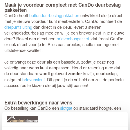
Maak je voordeur compleet met CanDo deurbeslag
pakketten
CanDo heeft
buitendeurbeslagpakketten
ontwikkeld die je direct
met je nieuwe voordeur kunt meebestellen. CanDo monteert de
driepuntsluiting
dan direct in de deur, levert 3 sterren
veiligheidsdeurbeslag mee en wil je een brievensleuf in je nieuwe
deur? Bestel dan direct een
brievenbuspakket
, dat freest CanDo
er ook direct voor je in. Alles past precies, snelle montage met
uitstekende kwaliteit.
Je ontvangt deze deur als een basisdeur, zodat je deze nog
volledig naar wens kunt aanpassen. Houd er rekening mee dat
de deur standaard wordt geleverd
kozijn, deurbeslag,
zonder
slotgat of
brievensleuf
. Dit geeft je de vrijheid om zelf de perfecte
accessoires te kiezen die bij jouw stijl passen!
Extra bewerkingen naar wens
Op bestelling kan CanDo een
slotgat
op standaard hoogte, een
driepuntsluiting
,
brievensleuf
of een
tochtvaldorpel
in de deur
frezen. De hoogte van een slotgat of 3-puntsluiting wordt op een
standaard hoogte aangebracht. De deurkruk zit altijd op een