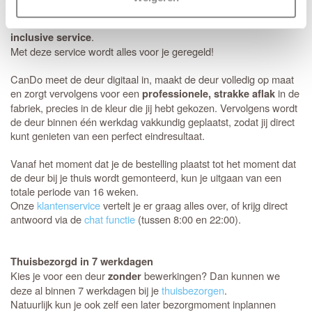
Kies voor ultiem gemak door de CanDo ML 811 Mat isolatieglas
HR++ deur te bestellen in combinatie met de
CanDo All-
.
inclusive service
Met deze service wordt alles voor je geregeld!
CanDo meet de deur digitaal in, maakt de deur volledig op maat
en zorgt vervolgens voor een
in de
professionele, strakke aflak
fabriek, precies in de kleur die jij hebt gekozen. Vervolgens wordt
de deur binnen één werkdag vakkundig geplaatst, zodat jij direct
kunt genieten van een perfect eindresultaat.
Vanaf het moment dat je de bestelling plaatst tot het moment dat
de deur bij je thuis wordt gemonteerd, kun je uitgaan van een
totale periode van 16 weken.
Onze
klantenservice
vertelt je er graag alles over, of krijg direct
antwoord via de
chat functie
(tussen 8:00 en 22:00).
Thuisbezorgd in 7 werkdagen
Kies je voor een deur
bewerkingen? Dan kunnen we
zonder
deze al binnen 7 werkdagen bij je
thuisbezorgen
.
Natuurlijk kun je ook zelf een later bezorgmoment inplannen