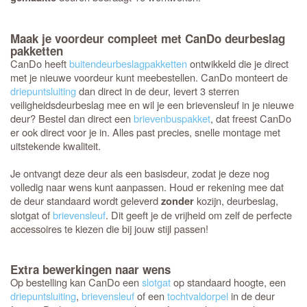
Maak je voordeur compleet met CanDo deurbeslag
pakketten
CanDo heeft
buitendeurbeslagpakketten
ontwikkeld die je direct
met je nieuwe voordeur kunt meebestellen. CanDo monteert de
driepuntsluiting
dan direct in de deur, levert 3 sterren
veiligheidsdeurbeslag mee en wil je een brievensleuf in je nieuwe
deur? Bestel dan direct een
brievenbuspakket
, dat freest CanDo
er ook direct voor je in. Alles past precies, snelle montage met
uitstekende kwaliteit.
Je ontvangt deze deur als een basisdeur, zodat je deze nog
volledig naar wens kunt aanpassen. Houd er rekening mee dat
de deur standaard wordt geleverd
kozijn, deurbeslag,
zonder
slotgat of
brievensleuf
. Dit geeft je de vrijheid om zelf de perfecte
accessoires te kiezen die bij jouw stijl passen!
Extra bewerkingen naar wens
Op bestelling kan CanDo een
slotgat
op standaard hoogte, een
driepuntsluiting
,
brievensleuf
of een
tochtvaldorpel
in de deur