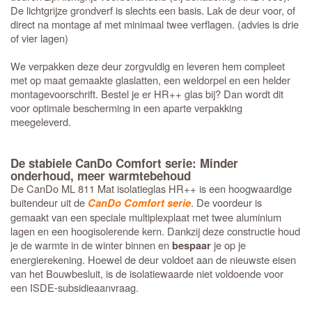
De lichtgrijze grondverf is slechts een basis. Lak de deur voor, of
direct na montage af met minimaal twee verflagen. (advies is drie
of vier lagen)
We verpakken deze deur zorgvuldig en leveren hem compleet
met op maat gemaakte glaslatten, een weldorpel en een helder
montagevoorschrift. Bestel je er HR++ glas bij? Dan wordt dit
voor optimale bescherming in een aparte verpakking
meegeleverd.
De stabiele CanDo Comfort serie: Minder
onderhoud, meer warmtebehoud
De CanDo ML 811 Mat isolatieglas HR++ is een hoogwaardige
buitendeur uit de
. De voordeur is
CanDo Comfort serie
gemaakt van een speciale multiplexplaat met twee aluminium
lagen en een hoogisolerende kern. Dankzij deze constructie houd
je de warmte in de winter binnen en
je op je
bespaar
energierekening. Hoewel de deur voldoet aan de nieuwste eisen
van het Bouwbesluit, is de isolatiewaarde niet voldoende voor
een ISDE-subsidieaanvraag.