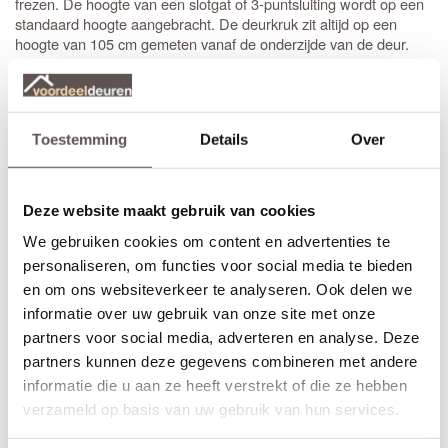
frezen. De hoogte van een slotgat of 3-puntsluiting wordt op een
standaard hoogte aangebracht. De deurkruk zit altijd op een
hoogte van 105 cm gemeten vanaf de onderzijde van de deur.
*
(voordeur)
Sleutelbediende 3-puntsluiting
Te gebruiken voor buitendeuren met een
vaste knop of greep
aan de buitenkant en een deurkruk aan de binnenkant. Dit type
Toestemming
Details
Over
is ideaal voor voordeuren. De infrezing wordt
sleutelbediend
netjes afgewerkt met grondverf en de driepuntsluiting wordt direct
gemonteerd. (exclusief
knop of greep
)
Deze website maakt gebruik van cookies
*
(achterdeur)
Krukbediende 3-puntsluiting
We gebruiken cookies om content en advertenties te
Te gebruiken voor buitendeuren met aan beide zijden een
personaliseren, om functies voor social media te bieden
. Dit type
is ideaal voor achter- of
deurkruk
krukbediend
balkondeuren. De infrezing wordt netjes afgewerkt met grondverf
en om ons websiteverkeer te analyseren. Ook delen we
en de driepuntsluiting wordt direct gemonteerd. (exclusief
informatie over uw gebruik van onze site met onze
deurkruk
)
partners voor social media, adverteren en analyse. Deze
partners kunnen deze gegevens combineren met andere
Montage en Afwerking
informatie die u aan ze heeft verstrekt of die ze hebben
Voordeuren worden gemonteerd met minimaal drie
verzameld op basis van uw gebruik van hun services.
hoogwaardige
kogellagerscharnieren
. Dit zorgt voor een soepele
beweging en voorkomt kromtrekken. Heb je een deur van 231,5