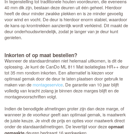
In tegenstelling tot traditionele houten voordeuren, die eveneens
40 mm dik zijn, bestaan deze deuren uit één geheel. Hierdoor
heeft de deur minder zwakke plekken en is ze minder gevoelig
voor wind en vocht. De deur is hierdoor enorm stabiel, waardoor
de kans op kromtrekken aanzienlijk wordt verkleind. Dit maakt de
deur onderhoudsvriendelijk, zodat je langer van je deur kunt
genieten.
Inkorten of op maat bestellen?
Wanneer de standaardmaten niet helemaal uitkomen, is dit de
oplossing. Je kunt de CanDo ML 811 Mat isolatieglas HR++ deur
tot 35 mm rondom inkorten. Een alternatief is kiezen voor
optimaal gemak door de deur te laten plaatsen door gebruik te
maken van de
montageservice
. De garantie van 10 jaar blijft
volledig van kracht zolang je binnen deze marges blijft en de
montagevoorschriften volgt.
Indien de benodigde afmetingen groter zijn dan deze marge, of
wanneer je de voorkeur geeft aan optimaal gemak, is maatwerk
de juiste keuze. Je vindt de prijs en opties voor maatwerk direct
onder de standaardafmetingen. De levertijd voor deze
opmaat
deuren bedraagt 16 werkweken.
gemaakte