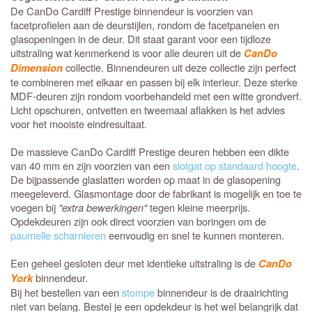
De CanDo Cardiff Prestige binnendeur is voorzien van
facetprofielen aan de deurstijlen, rondom de facetpanelen en
glasopeningen in de deur. Dit staat garant voor een tijdloze
uitstraling wat kenmerkend is voor alle deuren uit de
CanDo
collectie. Binnendeuren uit deze collectie zijn perfect
Dimension
te combineren met elkaar en passen bij elk interieur. Deze sterke
MDF-deuren zijn rondom voorbehandeld met een witte grondverf.
Licht opschuren, ontvetten en tweemaal aflakken is het advies
voor het mooiste eindresultaat.
De massieve CanDo Cardiff Prestige deuren hebben een dikte
van 40 mm en zijn voorzien van een
slotgat op standaard hoogte
.
De bijpassende glaslatten worden op maat in de glasopening
meegeleverd. Glasmontage door de fabrikant is mogelijk en toe te
voegen bij
"extra bewerkingen"
tegen kleine meerprijs.
Opdekdeuren zijn ook direct voorzien van boringen om de
paumelle scharnieren
eenvoudig en snel te kunnen monteren.
Een geheel gesloten deur met identieke uitstraling is de
CanDo
binnendeur.
York
Bij het bestellen van een
stompe
binnendeur is de draairichting
niet van belang. Bestel je een opdekdeur is het wel belangrijk dat