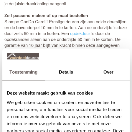
je de juiste draairichting aangeeft.
Zelf passend maken of op maat bestellen
Stompe CanDo Cardiff Prestige deuren zijn aan beide deurstijlen,
en de bovendorpel 10 mm in te korten. Aan de onderzijde is deze
deur zelfs 50 mm in te korten. Een
opdekdeur
is door de
opdekranden alleen aan de onderzijde 50 mm in te korten. De
garantie van 10 jaar blijft van kracht binnen deze aangegeven
marges.
Maatwerk is mogelijk als de gewenste afmeting meer afwijkt dan
de aangegeven marges of als je kiest voor het gemak van deuren
Toestemming
Details
Over
op maat. De prijs en keuze voor maatwerk zijn zichtbaar onder de
beschikbare afmetingen. De levertijd voor maatwerkdeuren is 29
werkdagen.
(Helaas geen maatwerk beschikbaar in combinatie met glas in
Deze website maakt gebruik van cookies
lood ramen)
We gebruiken cookies om content en advertenties te
personaliseren, om functies voor social media te bieden
Thuisbezorgd in slechts 5 werkdagen
(Glasmontage of andere bewerkingen verlengt de levertijd met 3
en om ons websiteverkeer te analyseren. Ook delen we
werkdagen)
informatie over uw gebruik van onze site met onze
partners voor social media, adverteren en analyse. Deze