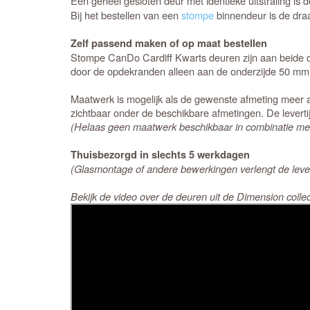
Een geheel gesloten deur met identieke uitstraling is 
Bij het bestellen van een
stompe
binnendeur is de draai
Zelf passend maken of op maat bestellen
Stompe CanDo Cardiff Kwarts deuren zijn aan beide de
door de opdekranden alleen aan de onderzijde 50 mm i
Maatwerk is mogelijk als de gewenste afmeting meer a
zichtbaar onder de beschikbare afmetingen. De levert
(Helaas geen maatwerk beschikbaar in combinatie met
Thuisbezorgd in slechts 5 werkdagen
(Glasmontage of andere bewerkingen verlengt de leve
Bekijk de video over de deuren uit de Dimension collec