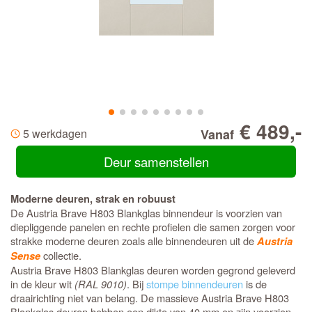
€ 489,-
5 werkdagen
Vanaf
Deur samenstellen
Moderne deuren, strak en robuust
De Austria Brave H803 Blankglas binnendeur is voorzien van
diepliggende panelen en rechte profielen die samen zorgen voor
strakke moderne deuren zoals alle binnendeuren uit de
Austria
collectie.
Sense
Austria Brave H803 Blankglas deuren worden gegrond geleverd
in de kleur wit
(RAL 9010)
. Bij
stompe binnendeuren
is de
draairichting niet van belang. De massieve Austria Brave H803
Blankglas deuren hebben een dikte van 40 mm en zijn voorzien