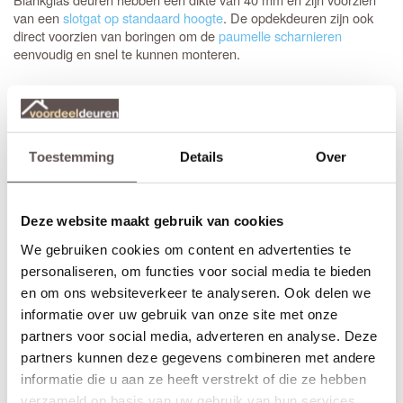
van een
slotgat op standaard hoogte
. De opdekdeuren zijn ook
direct voorzien van boringen om de
paumelle scharnieren
eenvoudig en snel te kunnen monteren.
Glasdeuren in de Sense serie hebben voorgemonteerd hardglas
en zijn identiek aan beide zijde van de binnendeur. Liever een
geheel gesloten deur met identieke uitstraling, dan is de
Austria
de juiste keuze.
Wave
Toestemming
Details
Over
Zelf passend maken of op maat bestellen
Stompe Austria Brave H803 Blankglas deuren zijn aan beide
deurstijlen, de bovendorpel en onderdorpel 10 mm in te korten.
Deze website maakt gebruik van cookies
Een
opdekdeur
is door de opdekranden alleen aan de onderzijde
We gebruiken cookies om content en advertenties te
10 mm in te korten. De garantie van 12 jaar blijft van kracht
binnen deze aangegeven marges.
personaliseren, om functies voor social media te bieden
en om ons websiteverkeer te analyseren. Ook delen we
Thuisbezorgd in slechts 4 werkdagen
informatie over uw gebruik van onze site met onze
* (Bewerkingen zoals een extra tochtvaldorpel verlengt de
partners voor social media, adverteren en analyse. Deze
levertijd met 3 werkdagen)
partners kunnen deze gegevens combineren met andere
informatie die u aan ze heeft verstrekt of die ze hebben
Kenmerken Austria Brave H803 Blankglas
verzameld op basis van uw gebruik van hun services.