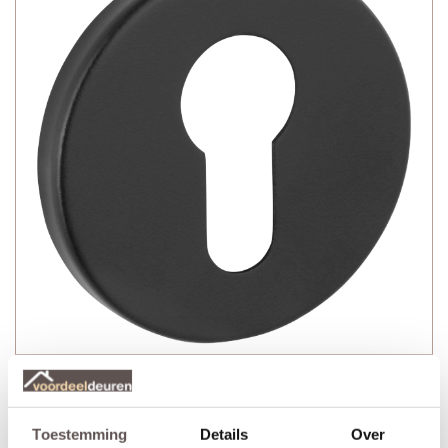
Veralux Dover zwart sleutelrozet bestaat uit:
+ Twee zwarte sleutelrozetten Ø 52 mm
+ Bevestigingsmateriaal
Toestemming
Details
Over