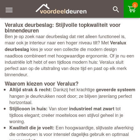
0
Veralux deurbeslag: Stijlvolle topkwaliteit voor
binnendeuren
Ben je op zoek naar deurbeslag dat niet alleen functioneel is,
maar ook je interieur naar een hoger niveau tilt? Met
Veralux
kies je voor een collectie die modern design
deurbeslag
naadloos combineert met hoogwaardige ergonomie. Of je nu een
industriële loft hebt of een tijdloos modern huis: Veralux sluit
perfect aan op de uitstraling van deze tijd en past op elk merk
binnendeur.
Waarom kiezen voor Veralux?
Dankzij het krachtige
Altijd strak & recht:
geveerde systeem
hangen je deurkrukken nooit door; ze blijven jarenlang perfect
horizontaal.
Van stoer
tot
Stijlicoon in huis:
industrieel mat zwart
tijdloos elegant; creëer moeiteloos een stijlvol geheel in je
woning.
Een hoogwaardige, slijtvaste afwerking
Kwaliteit die je voelt:
die ontworpen is voor intensief dagelijks gebruik en optimaal