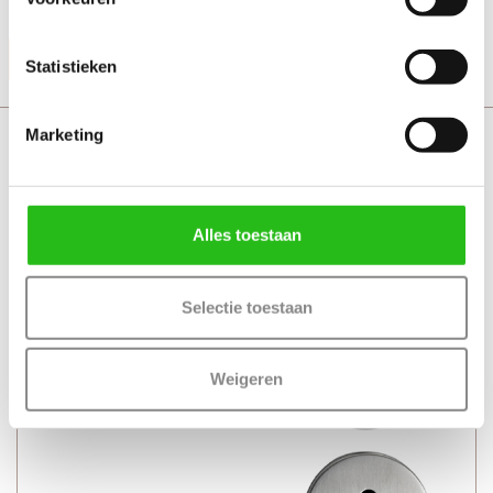
+ Geschikt voor alle standaard loopsloten en binnendeuren
Productinformatie
Statistieken
Marketing
Svedex World met sleutelrozet
Alles toestaan
Selectie toestaan
Weigeren