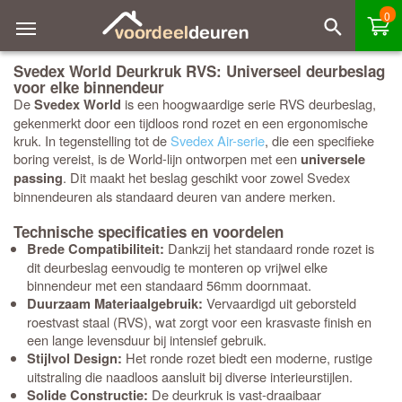
0
Svedex World Deurkruk RVS: Universeel deurbeslag
voor elke binnendeur
De
is een hoogwaardige serie RVS deurbeslag,
Svedex World
gekenmerkt door een tijdloos rond rozet en een ergonomische
kruk. In tegenstelling tot de
Svedex Air-serie
, die een specifieke
boring vereist, is de World-lijn ontworpen met een
universele
. Dit maakt het beslag geschikt voor zowel Svedex
passing
binnendeuren als standaard deuren van andere merken.
Technische specificaties en voordelen
Dankzij het standaard ronde rozet is
Brede Compatibiliteit:
dit deurbeslag eenvoudig te monteren op vrijwel elke
binnendeur met een standaard 56mm doornmaat.
Vervaardigd uit geborsteld
Duurzaam Materiaalgebruik:
roestvast staal (RVS), wat zorgt voor een krasvaste finish en
een lange levensduur bij intensief gebruik.
Het ronde rozet biedt een moderne, rustige
Stijlvol Design:
uitstraling die naadloos aansluit bij diverse interieurstijlen.
De deurkruk is vast-draaibaar
Solide Constructie: