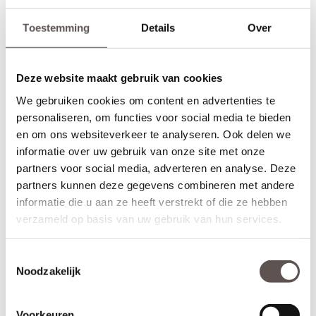
Toestemming
Details
Over
Deze website maakt gebruik van cookies
We gebruiken cookies om content en advertenties te
personaliseren, om functies voor social media te bieden
en om ons websiteverkeer te analyseren. Ook delen we
informatie over uw gebruik van onze site met onze
partners voor social media, adverteren en analyse. Deze
partners kunnen deze gegevens combineren met andere
informatie die u aan ze heeft verstrekt of die ze hebben
verzameld op basis van uw gebruik van hun services.
Inhoud van de set
Deze Svedex World deurkrukset bestaat uit:
Toestemmingsselectie
+ RVS deurkruk met veersysteem (twee zijden)
Noodzakelijk
+ RVS cilinderrozet (twee zijden)
+ Universele bouten en montagemateriaal voor een snelle
installatie
Voorkeuren