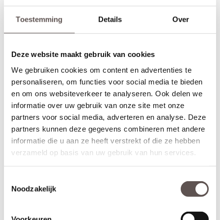
Toestemming
Details
Over
Deze website maakt gebruik van cookies
We gebruiken cookies om content en advertenties te
personaliseren, om functies voor social media te bieden
en om ons websiteverkeer te analyseren. Ook delen we
informatie over uw gebruik van onze site met onze
partners voor social media, adverteren en analyse. Deze
partners kunnen deze gegevens combineren met andere
informatie die u aan ze heeft verstrekt of die ze hebben
Inhoud van de set
verzameld op basis van uw gebruik van hun services.
Deze Svedex Twist deurkrukset bestaat uit:
+ RVS deurkruk met veersysteem (twee zijden)
Toestemmingsselectie
+ RVS cilinderrozet (twee zijden)
Noodzakelijk
+ Universele bouten en montagemateriaal voor een snelle
installatie
+ Geschikt voor alle standaard loopsloten en binnendeuren
Voorkeuren