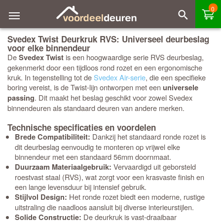
0
Svedex Twist Deurkruk RVS: Universeel deurbeslag
voor elke binnendeur
De
is een hoogwaardige serie RVS deurbeslag,
Svedex Twist
gekenmerkt door een tijdloos rond rozet en een ergonomische
kruk. In tegenstelling tot de
Svedex Air-serie
, die een specifieke
boring vereist, is de Twist-lijn ontworpen met een
universele
. Dit maakt het beslag geschikt voor zowel Svedex
passing
binnendeuren als standaard deuren van andere merken.
Technische specificaties en voordelen
Dankzij het standaard ronde rozet is
Brede Compatibiliteit:
dit deurbeslag eenvoudig te monteren op vrijwel elke
binnendeur met een standaard 56mm doornmaat.
Vervaardigd uit geborsteld
Duurzaam Materiaalgebruik:
roestvast staal (RVS), wat zorgt voor een krasvaste finish en
een lange levensduur bij intensief gebruik.
Het ronde rozet biedt een moderne, rustige
Stijlvol Design:
uitstraling die naadloos aansluit bij diverse interieurstijlen.
De deurkruk is vast-draaibaar
Solide Constructie: