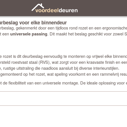
rbeslag voor elke binnendeur
eslag, gekenmerkt door een tijdloos rond rozet en een ergonomische k
et een
. Dit maakt het beslag geschikt voor zowel
universele passing
e rozet is dit deurbeslag eenvoudig te monteren op vrijwel elke bin
steld roestvast staal (RVS), wat zorgt voor een krasvaste finish en een
ustige uitstraling die naadloos aansluit bij diverse interieurstijlen.
 gemonteerd op het rozet, wat speling voorkomt en een rammelvrij resu
 de flexibiliteit van een universele montage. De ideale oplossing voor e