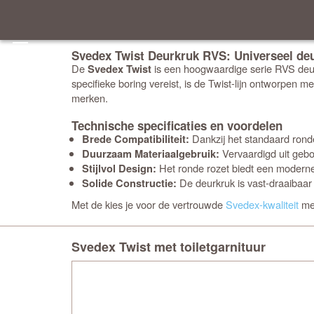
Svedex Twist Deurkruk RVS: Universeel deu
De
is een hoogwaardige serie RVS deurb
Svedex Twist
specifieke boring vereist, is de Twist-lijn ontworpen m
merken.
Technische specificaties en voordelen
Dankzij het standaard rond
Brede Compatibiliteit:
Vervaardigd uit gebor
Duurzaam Materiaalgebruik:
Het ronde rozet biedt een moderne, r
Stijlvol Design:
De deurkruk is vast-draaibaar
Solide Constructie:
Met de
kies je voor de vertrouwde
Svedex-kwaliteit
met
Svedex Twist met toiletgarnituur