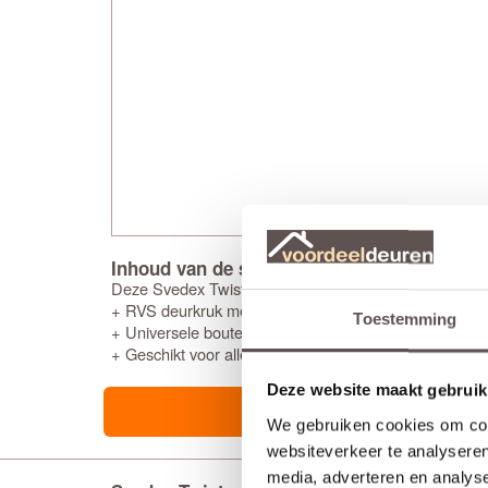
Inhoud van de set
Deze Svedex Twist deurkrukset bestaat uit:
+ RVS deurkruk met veersysteem (twee zijden)
Toestemming
+ Universele bouten en montagemateriaal voor een snel
+ Geschikt voor alle standaard loopsloten en binnend
Deze website maakt gebruik
We gebruiken cookies om cont
websiteverkeer te analyseren
media, adverteren en analys