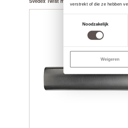
Svedex Twist met cilinderrozet
verstrekt of die ze hebben v
Toestemmingsselectie
Noodzakelijk
Weigeren