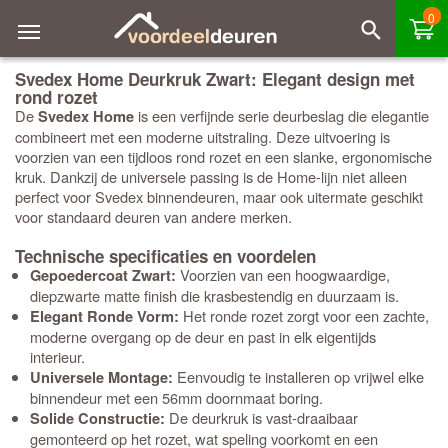
0
Svedex Home Deurkruk Zwart: Elegant design met
rond rozet
De
is een verfijnde serie deurbeslag die elegantie
Svedex Home
combineert met een moderne uitstraling. Deze uitvoering is
voorzien van een tijdloos rond rozet en een slanke, ergonomische
kruk. Dankzij de universele passing is de Home-lijn niet alleen
perfect voor Svedex binnendeuren, maar ook uitermate geschikt
voor standaard deuren van andere merken.
Technische specificaties en voordelen
Voorzien van een hoogwaardige,
Gepoedercoat Zwart:
diepzwarte matte finish die krasbestendig en duurzaam is.
Het ronde rozet zorgt voor een zachte,
Elegant Ronde Vorm:
moderne overgang op de deur en past in elk eigentijds
interieur.
Eenvoudig te installeren op vrijwel elke
Universele Montage:
binnendeur met een 56mm doornmaat boring.
De deurkruk is vast-draaibaar
Solide Constructie:
gemonteerd op het rozet, wat speling voorkomt en een