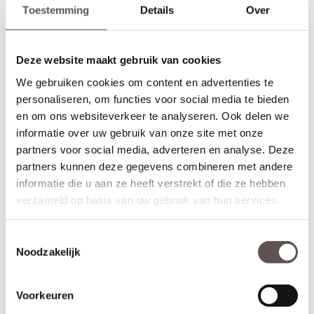
Toestemming
Details
Over
Deze website maakt gebruik van cookies
We gebruiken cookies om content en advertenties te
personaliseren, om functies voor social media te bieden
en om ons websiteverkeer te analyseren. Ook delen we
informatie over uw gebruik van onze site met onze
partners voor social media, adverteren en analyse. Deze
partners kunnen deze gegevens combineren met andere
informatie die u aan ze heeft verstrekt of die ze hebben
verzameld op basis van uw gebruik van hun services.
Inhoud van de set
Deze Svedex Home deurkrukset bestaat uit:
Toestemmingsselectie
+ Deurkruk met veersysteem (twee zijden)
Noodzakelijk
+ Zwart gepoedercoat aluminium
+ Zwart cilinderrozet (twee zijden)
+ Universele bouten en montagemateriaal voor een snelle
Voorkeuren
installatie