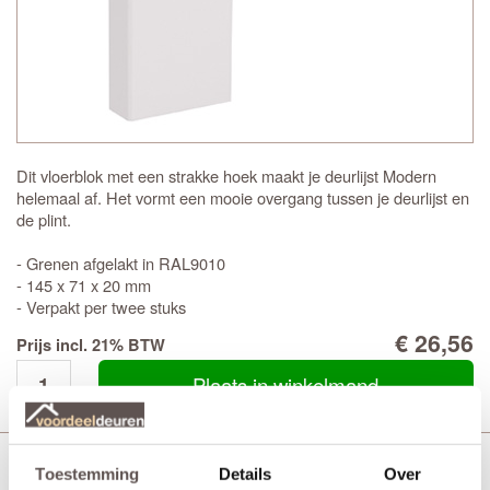
Dit vloerblok met een strakke hoek maakt je deurlijst Modern
helemaal af. Het vormt een mooie overgang tussen je deurlijst en
de plint.
- Grenen afgelakt in RAL9010
- 145 x 71 x 20 mm
- Verpakt per twee stuks
€ 26,56
Prijs incl. 21% BTW
Plaats in winkelmand
Cando Modern Deurlijst
Toestemming
Details
Over