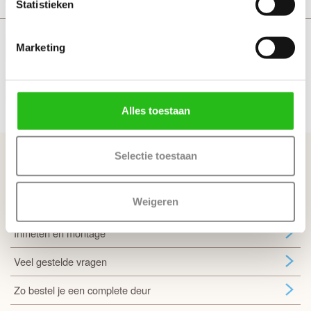
Statistieken
Meer Kozijnen
Deurbeslag
Marketing
Scharnieren
Sloten
Alles toestaan
Handig om te weten
Selectie toestaan
Opdekdeuren opmeten
Weigeren
Stompe deur heeft geen draairichting
Inmeten en montage
Veel gestelde vragen
Zo bestel je een complete deur