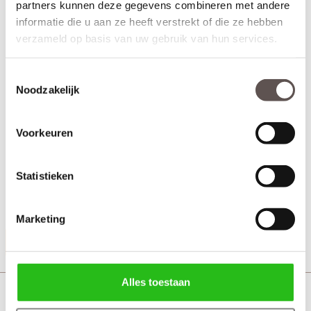
partners kunnen deze gegevens combineren met andere
informatie die u aan ze heeft verstrekt of die ze hebben
verzameld op basis van uw gebruik van hun services.
Toestemmingsselectie
Noodzakelijk
Voorkeuren
Austria CoCo Zwart sleutelrozet bestaat uit:
+ Per paar (geschikt voor 2 zijdes van de deur)
Statistieken
+ Kleur Zwart
+ Afmeting 28 x 46 mm
+ Artikelnummer: 025148
Marketing
Productinformatie
Alles toestaan
Austria Coco zwart Toiletgarnituur