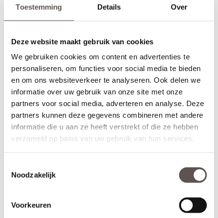
Op bestelling kan Weekamp kan een
slotgat
op standaard
Toestemming
Details
Over
hoogte, een 3-puntsluiting en een valdorpel in de deur frezen. De
hoogte van een
slotgat
of 3-puntsluiting wordt op een vaste
standaard hoogte aangebracht. De
deurkruk
zit altijd op een
Deze website maakt gebruik van cookies
hoogte van 105 cm gemeten vanaf de onderzijde van de deur. Let
op! De
draairichting
van de deur is van belang. Maak je keuze uit
We gebruiken cookies om content en advertenties te
het overzicht.
personaliseren, om functies voor social media te bieden
en om ons websiteverkeer te analyseren. Ook delen we
* Sleutelbediende 3-puntsluiting
(voordeur)
informatie over uw gebruik van onze site met onze
Geschikt voor buitendeuren waarbij aan de buitenzijde van een
deur
knop
wordt gemonteerd en aan de binnenzijde een
partners voor social media, adverteren en analyse. Deze
deurkruk. Sleutelbediende sloten worden meestal geplaatst op
partners kunnen deze gegevens combineren met andere
een
voordeur
. De infrezing in de deur wordt beschermd met
informatie die u aan ze heeft verstrekt of die ze hebben
grondverf en de 3-puntsluiting gemonteerd.
verzameld op basis van uw gebruik van hun services.
* Krukbediende 3-puntsluiting
(achterdeur)
Geschikt voor buitendeuren waarbij aan de buitenzijde en
Toestemmingsselectie
binnenzijde een
deurkruk
wordt gemonteerd. Krukbediende
Noodzakelijk
sloten worden meestal geplaatst op een
achterdeur
of
balkondeur. De infrezing in de deur wordt beschermd met
grondverf en de 3-puntsluiting gemonteerd.
Voorkeuren