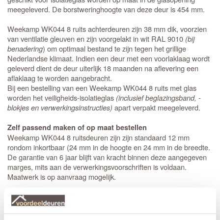
meegeleverd. De borstweringhoogte van deze deur is 454 mm.
Weekamp WK044 8 ruits achterdeuren zijn 38 mm dik, voorzien
van ventilatie gleuven en zijn voorgelakt in wit RAL 9010
(bij
benadering
) om optimaal bestand te zijn tegen het grillige
Nederlandse klimaat. Indien een deur met een voorlaklaag wordt
geleverd dient de deur uiterlijk 18 maanden na aflevering een
aflaklaag te worden aangebracht.
Bij een bestelling van een Weekamp WK044 8 ruits met glas
worden het veiligheids-isolatieglas
(inclusief beglazingsband, -
blokjes en verwerkingsinstructies)
apart verpakt meegeleverd.
Zelf passend maken of op maat bestellen
Weekamp WK044 8 ruitsdeuren zijn zijn standaard 12 mm
rondom inkortbaar (24 mm in de hoogte en 24 mm in de breedte.
De garantie van 6 jaar blijft van kracht binnen deze aangegeven
marges, mits aan de verwerkingsvoorschriften is voldaan.
Maatwerk is op aanvraag mogelijk.
Thuisbezorgd in 21 werkdagen
Extra bewerkingen toevoegen