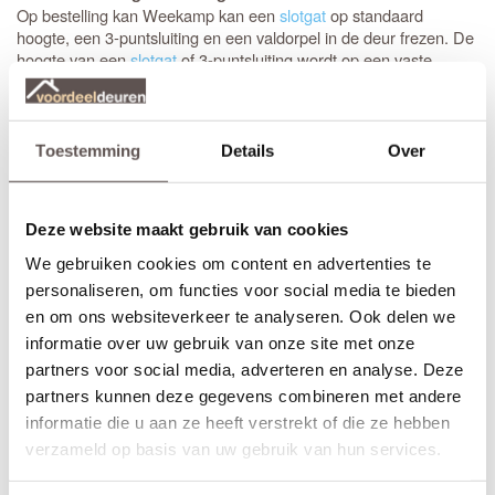
Op bestelling kan Weekamp kan een
slotgat
op standaard
hoogte, een 3-puntsluiting en een valdorpel in de deur frezen. De
hoogte van een
slotgat
of 3-puntsluiting wordt op een vaste
standaard hoogte aangebracht. De
deurkruk
zit altijd op een
hoogte van 105 cm gemeten vanaf de onderzijde van de deur. Let
op! De
draairichting
van de deur is van belang. Maak je keuze uit
het overzicht.
Toestemming
Details
Over
* Sleutelbediende 3-puntsluiting
(voordeur)
Geschikt voor buitendeuren waarbij aan de buitenzijde van een
Deze website maakt gebruik van cookies
deur
knop
wordt gemonteerd en aan de binnenzijde een
deurkruk. Sleutelbediende sloten worden meestal geplaatst op
We gebruiken cookies om content en advertenties te
een
voordeur
. De infrezing in de deur wordt beschermd met
personaliseren, om functies voor social media te bieden
grondverf en de 3-puntsluiting gemonteerd.
en om ons websiteverkeer te analyseren. Ook delen we
informatie over uw gebruik van onze site met onze
* Krukbediende 3-puntsluiting
(achterdeur)
Geschikt voor buitendeuren waarbij aan de buitenzijde en
partners voor social media, adverteren en analyse. Deze
binnenzijde een
deurkruk
wordt gemonteerd. Krukbediende
partners kunnen deze gegevens combineren met andere
sloten worden meestal geplaatst op een
achterdeur
of
informatie die u aan ze heeft verstrekt of die ze hebben
balkondeur. De infrezing in de deur wordt beschermd met
verzameld op basis van uw gebruik van hun services.
grondverf en de 3-puntsluiting gemonteerd.