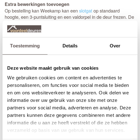
Extra bewerkingen toevoegen
Op bestelling kan Weekamp kan een
slotgat
op standaard
hoogte, een 3-puntsluiting en een valdorpel in de deur frezen. De
hoogte van een
slotgat
of 3-puntsluiting wordt op een vaste
standaard hoogte aangebracht. De
deurkruk
zit altijd op een
hoogte van 105 cm gemeten vanaf de onderzijde van de deur. Let
op! De
draairichting
van de deur is van belang. Maak je keuze uit
Toestemming
Details
Over
het overzicht.
* Sleutelbediende 3-puntsluiting
(voordeur)
Geschikt voor buitendeuren waarbij aan de buitenzijde van een
Deze website maakt gebruik van cookies
deur
knop
wordt gemonteerd en aan de binnenzijde een
We gebruiken cookies om content en advertenties te
deurkruk. Sleutelbediende sloten worden meestal geplaatst op
een
voordeur
. De infrezing in de deur wordt beschermd met
personaliseren, om functies voor social media te bieden
grondverf en de 3-puntsluiting gemonteerd.
en om ons websiteverkeer te analyseren. Ook delen we
informatie over uw gebruik van onze site met onze
* Krukbediende 3-puntsluiting
(achterdeur)
partners voor social media, adverteren en analyse. Deze
Geschikt voor buitendeuren waarbij aan de buitenzijde en
partners kunnen deze gegevens combineren met andere
binnenzijde een
deurkruk
wordt gemonteerd. Krukbediende
sloten worden meestal geplaatst op een
achterdeur
of
informatie die u aan ze heeft verstrekt of die ze hebben
balkondeur. De infrezing in de deur wordt beschermd met
verzameld op basis van uw gebruik van hun services.
grondverf en de 3-puntsluiting gemonteerd.