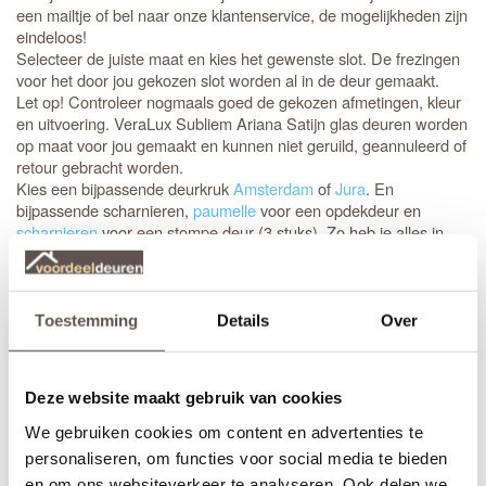
een mailtje of bel naar onze klantenservice, de mogelijkheden zijn
eindeloos!
Selecteer de juiste maat en kies het gewenste slot. De frezingen
voor het door jou gekozen slot worden al in de deur gemaakt.
Let op! Controleer nogmaals goed de gekozen afmetingen, kleur
en uitvoering. VeraLux Subliem Ariana Satijn glas deuren worden
op maat voor jou gemaakt en kunnen niet geruild, geannuleerd of
retour gebracht worden.
Kies een bijpassende deurkruk
Amsterdam
of
Jura
. En
bijpassende scharnieren,
paumelle
voor een opdekdeur en
scharnieren
voor een stompe deur (3 stuks). Zo heb je alles in
huis om zonder problemen jouw nieuwe deur eenvoudig en snel
af te hangen.
Ben je toch niet helemaal zeker van de maat of wil je compleet
Toestemming
Details
Over
ontzorgt worden, kies dan voor de All Inclusive service. De
monteur komt bij jou langs om de deur in te meten en ook te
monteren. Informeer naar de mogelijkheden!
Deze website maakt gebruik van cookies
Maak de look compleet met een bijpassende dichte deur voor
We gebruiken cookies om content en advertenties te
bijvoorbeeld het toilet of trapkast. De bijpassende dichte deur is
personaliseren, om functies voor social media te bieden
de
.
Stompe
binnendeuren uit de VeraLux Subliem serie
Juliana
en om ons websiteverkeer te analyseren. Ook delen we