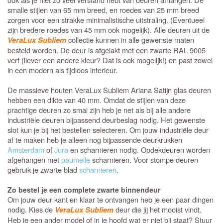
smalle stijlen van 65 mm breed, en roedes van 25 mm breed
zorgen voor een strakke minimalistische uitstraling. (Eventueel
zijn bredere roedes van 45 mm ook mogelijk). Alle deuren uit de
collectie kunnen in alle gewenste maten
VeraLux Subliem
besteld worden. De deur is afgelakt met een zwarte RAL 9005
verf (liever een andere kleur? Dat is ook mogelijk!) en past zowel
in een modern als tijdloos interieur.
De massieve houten VeraLux Subliem Ariana Satijn glas deuren
hebben een dikte van 40 mm. Omdat de stijlen van deze
prachtige deuren zo smal zijn heb je net als bij alle andere
industriële deuren bijpassend deurbeslag nodig. Het gewenste
slot kun je bij het bestellen selecteren. Om jouw industriële deur
af te maken heb je alleen nog bijpassende deurkrukken
Amsterdam
of
Jura
en scharnieren nodig. Opdekdeuren worden
afgehangen met
paumelle
scharnieren. Voor stompe deuren
gebruik je zwarte blad
scharnieren
.
Zo bestel je een complete zwarte binnendeur
Om jouw deur kant en klaar te ontvangen heb je een paar dingen
nodig. Kies de
deur die jij het mooist vindt.
VeraLux Subliem
Heb je een ander model of in je hoofd wat er niet bij staat? Stuur