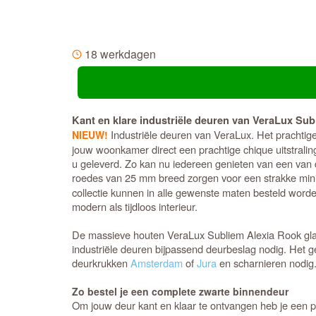
18 werkdagen
Kant en klare industriële deuren van VeraLux Sub
Industriële deuren van VeraLux. Het prachtige z
NIEUW!
jouw woonkamer direct een prachtige chique uitstralin
u geleverd. Zo kan nu iedereen genieten van een van d
roedes van 25 mm breed zorgen voor een strakke minima
collectie kunnen in alle gewenste maten besteld worde
modern als tijdloos interieur.
De massieve houten VeraLux Subliem Alexia Rook glas 
industriële deuren bijpassend deurbeslag nodig. Het ge
deurkrukken
Amsterdam
of
Jura
en scharnieren nodi
Zo bestel je een complete zwarte binnendeur
Om jouw deur kant en klaar te ontvangen heb je een 