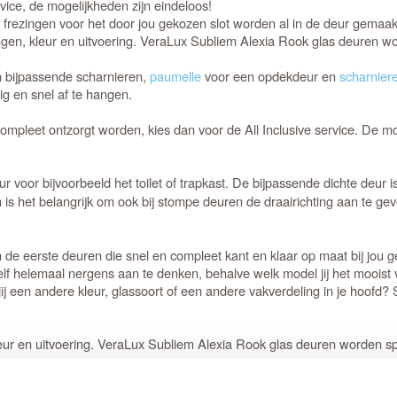
rvice, de mogelijkheden zijn eindeloos!
e frezingen voor het door jou gekozen slot worden al in de deur gemaak
gen, kleur en uitvoering. VeraLux Subliem Alexia Rook glas deuren w
n bijpassende scharnieren,
paumelle
voor een opdekdeur en
scharnier
 en snel af te hangen.
compleet ontzorgt worden, kies dan voor de All Inclusive service. De m
voor bijvoorbeeld het toilet of trapkast. De bijpassende dichte deur 
 het belangrijk om ook bij stompe deuren de draairichting aan te gev
ijn de eerste deuren die snel en compleet kant en klaar op maat bij jou
 zelf helemaal nergens aan te denken, behalve welk model jij het moois
ij een andere kleur, glassoort of een andere vakverdeling in je hoofd
ur en uitvoering. VeraLux Subliem Alexia Rook glas deuren worden sp