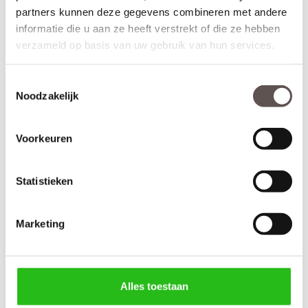
partners kunnen deze gegevens combineren met andere
informatie die u aan ze heeft verstrekt of die ze hebben
verzameld op basis van uw gebruik van hun services.
Toestemmingsselectie
Noodzakelijk
Kenmerken Skantrae SKS 2240 Satijnglas
Materiaal: MDF
Voorkeuren
Afwerking: Grondverf RAL9010
Maatwerk mogelijk: Nee
Inkortmogelijkheden opdek: Onderzijde 60 mm
Statistieken
Inkortmogelijkheden stomp: Onderzijde 60 mm, zijstijlen en
bovendorpel 10 mm
Marketing
Deur samenstellen
Alles toestaan
Terug