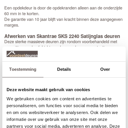
Een opdekdeur is door de opdekranden alleen aan de onderzijde
60 mm in te korten.
De garantie van 10 jaar blijft van kracht binnen deze aangegeven
marges.
Afwerken van Skantrae SKS 2240 Satijnglas deuren
Deze sterke massieve deuren zijn rondom voorbehandeld met
een witte grondverf. Licht opschuren, plamuren, ontvetten en
tweemaal aflakken is het advies voor het mooiste eindresultaat.
Jouw nieuwe
huisbezorgd in slechts 5 werkdagen
(Bewerkingen zoals een extra tochtvaldorpel verlengt de levertijd
Toestemming
Details
Over
met 3 werkdagen)
Bekijk de video over de deuren uit de Prestige collectie:
Deze website maakt gebruik van cookies
We gebruiken cookies om content en advertenties te
personaliseren, om functies voor social media te bieden
en om ons websiteverkeer te analyseren. Ook delen we
informatie over uw gebruik van onze site met onze
partners voor social media, adverteren en analyse. Deze