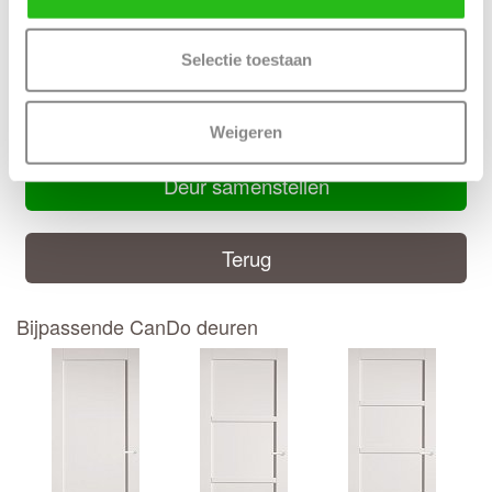
Inkortmogelijkheden stomp: Onderzijde 10 mm, zijstijlen en
bovendorpel 10 mm
Selectie toestaan
Handige CanDo montage handleiding
CanDo montage handleiding
Weigeren
Deur samenstellen
Terug
Bijpassende CanDo deuren