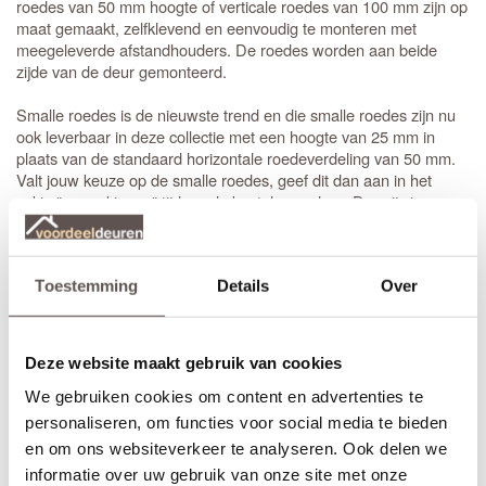
roedes van 50 mm hoogte of verticale roedes van 100 mm zijn op
maat gemaakt, zelfklevend en eenvoudig te monteren met
meegeleverde afstandhouders. De roedes worden aan beide
zijde van de deur gemonteerd.
Smalle roedes is de nieuwste trend en die smalle roedes zijn nu
ook leverbaar in deze collectie met een hoogte van 25 mm in
plaats van de standaard horizontale roedeverdeling van 50 mm.
Valt jouw keuze op de smalle roedes, geef dit dan aan in het
vakje "opmerkingen" tijdens de bestelprocedure. De prijs is
identiek.
Liever een matglas deur met identieke uitstraling, dan is de
Toestemming
Details
Over
de juiste keuze. Een glasdeur met blankglas en
CanDo Chelsea
identieke uitstraling is de
binnendeur. Bij het
CanDo Hilton
bestellen van een
stompe
binnendeur is de draairichting niet van
belang. Bestel je een opdekdeur is het wel belangrijk dat je de
Deze website maakt gebruik van cookies
juiste draairichting aangeeft.
We gebruiken cookies om content en advertenties te
Zelf passend maken of op maat bestellen
personaliseren, om functies voor social media te bieden
Stompe CanDo Wellington 2 vaks deuren zijn aan beide
en om ons websiteverkeer te analyseren. Ook delen we
deurstijlen, de bovendorpel en onderdorpel 10 mm in te korten.
informatie over uw gebruik van onze site met onze