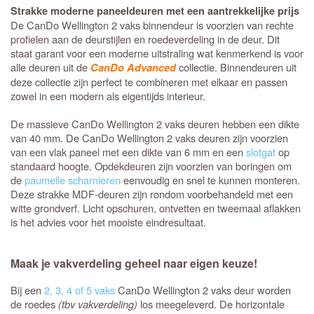
Strakke moderne paneeldeuren met een aantrekkelijke prijs
De CanDo Wellington 2 vaks binnendeur is voorzien van rechte
profielen aan de deurstijlen en roedeverdeling in de deur. Dit
staat garant voor een moderne uitstraling wat kenmerkend is voor
alle deuren uit de
collectie. Binnendeuren uit
CanDo Advanced
deze collectie zijn perfect te combineren met elkaar en passen
zowel in een modern als eigentijds interieur.
De massieve CanDo Wellington 2 vaks deuren hebben een dikte
van 40 mm. De CanDo Wellington 2 vaks deuren zijn voorzien
van een vlak paneel met een dikte van 6 mm en een
slotgat
op
standaard hoogte. Opdekdeuren zijn voorzien van boringen om
de
paumelle scharnieren
eenvoudig en snel te kunnen monteren.
Deze strakke MDF-deuren zijn rondom voorbehandeld met een
witte grondverf. Licht opschuren, ontvetten en tweemaal aflakken
is het advies voor het mooiste eindresultaat.
Maak je vakverdeling geheel naar eigen keuze!
Bij een
2, 3, 4 of 5 vaks
CanDo Wellington 2 vaks deur worden
de roedes
(tbv vakverdeling)
los meegeleverd. De horizontale