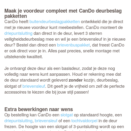
Maak je voordeur compleet met CanDo deurbeslag
pakketten
CanDo heeft
buitendeurbeslagpakketten
ontwikkeld die je direct
met je nieuwe voordeur kunt meebestellen. CanDo monteert de
driepuntsluiting
dan direct in de deur, levert 3 sterren
veiligheidsdeurbeslag mee en wil je een brievensleuf in je nieuwe
deur? Bestel dan direct een
brievenbuspakket
, dat freest CanDo
er ook direct voor je in. Alles past precies, snelle montage met
uitstekende kwaliteit.
Je ontvangt deze deur als een basisdeur, zodat je deze nog
volledig naar wens kunt aanpassen. Houd er rekening mee dat
de deur standaard wordt geleverd
kozijn, deurbeslag,
zonder
slotgat of
brievensleuf
. Dit geeft je de vrijheid om zelf de perfecte
accessoires te kiezen die bij jouw stijl passen!
Extra bewerkingen naar wens
Op bestelling kan CanDo een
slotgat
op standaard hoogte, een
driepuntsluiting
,
brievensleuf
of een
tochtvaldorpel
in de deur
frezen. De hoogte van een slotgat of 3-puntsluiting wordt op een