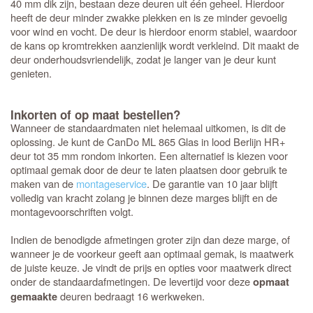
40 mm dik zijn, bestaan deze deuren uit één geheel. Hierdoor
heeft de deur minder zwakke plekken en is ze minder gevoelig
voor wind en vocht. De deur is hierdoor enorm stabiel, waardoor
de kans op kromtrekken aanzienlijk wordt verkleind. Dit maakt de
deur onderhoudsvriendelijk, zodat je langer van je deur kunt
genieten.
Inkorten of op maat bestellen?
Wanneer de standaardmaten niet helemaal uitkomen, is dit de
oplossing. Je kunt de CanDo ML 865 Glas in lood Berlijn HR+
deur tot 35 mm rondom inkorten. Een alternatief is kiezen voor
optimaal gemak door de deur te laten plaatsen door gebruik te
maken van de
montageservice
. De garantie van 10 jaar blijft
volledig van kracht zolang je binnen deze marges blijft en de
montagevoorschriften volgt.
Indien de benodigde afmetingen groter zijn dan deze marge, of
wanneer je de voorkeur geeft aan optimaal gemak, is maatwerk
de juiste keuze. Je vindt de prijs en opties voor maatwerk direct
onder de standaardafmetingen. De levertijd voor deze
opmaat
deuren bedraagt 16 werkweken.
gemaakte