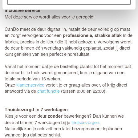
Berlijn HR+ deur te bestellen in combinatie met de
CanDo All-
.
inclusive service
Met deze service wordt alles voor je geregeld!
CanDo meet de deur digitaal in, maakt de deur volledig op maat
en zorgt vervolgens voor een
in de
professionele, strakke aflak
fabriek, precies in de kleur die jij hebt gekozen. Vervolgens wordt
de deur binnen één werkdag vakkundig geplaatst, zodat jij direct
kunt genieten van een perfect eindresultaat.
Vanaf het moment dat je de bestelling plaatst tot het moment dat
de deur bij je thuis wordt gemonteerd, kun je uitgaan van een
totale periode van 16 weken.
Onze
klantenservice
vertelt je er graag alles over, of krijg direct
antwoord via de
chat functie
(tussen 8:00 en 22:00).
Thuisbezorgd in 7 werkdagen
Kies je voor een deur
bewerkingen? Dan kunnen we
zonder
deze al binnen 7 werkdagen bij je
thuisbezorgen
.
Natuurlijk kun je ook zelf een later bezorgmoment inplannen
wanneer jou dat beter schikt.