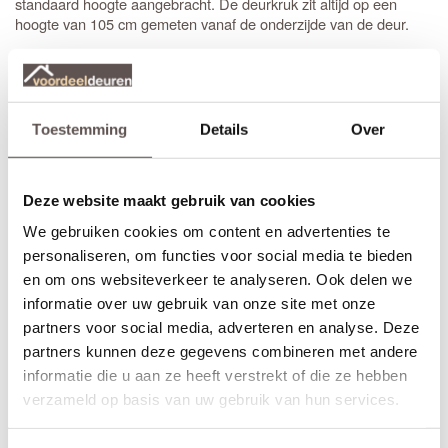
standaard hoogte aangebracht. De deurkruk zit altijd op een
hoogte van 105 cm gemeten vanaf de onderzijde van de deur.
*
(voordeur)
Sleutelbediende 3-puntsluiting
Te gebruiken voor buitendeuren met een
vaste knop of greep
aan de buitenkant en een deurkruk aan de binnenkant. Dit type
is ideaal voor voordeuren. De infrezing wordt
sleutelbediend
Toestemming
Details
Over
netjes afgewerkt met grondverf en de driepuntsluiting wordt direct
gemonteerd. (exclusief
knop of greep
)
Deze website maakt gebruik van cookies
*
(achterdeur)
Krukbediende 3-puntsluiting
Te gebruiken voor buitendeuren met aan beide zijden een
We gebruiken cookies om content en advertenties te
. Dit type
is ideaal voor achter- of
deurkruk
krukbediend
personaliseren, om functies voor social media te bieden
balkondeuren. De infrezing wordt netjes afgewerkt met grondverf
en om ons websiteverkeer te analyseren. Ook delen we
en de driepuntsluiting wordt direct gemonteerd. (exclusief
informatie over uw gebruik van onze site met onze
deurkruk
)
partners voor social media, adverteren en analyse. Deze
partners kunnen deze gegevens combineren met andere
Montage en Afwerking
informatie die u aan ze heeft verstrekt of die ze hebben
Voordeuren worden gemonteerd met minimaal drie
verzameld op basis van uw gebruik van hun services.
hoogwaardige
kogellagerscharnieren
. Dit zorgt voor een soepele
beweging en voorkomt kromtrekken. Heb je een deur van 231,5
cm hoog? Gebruik dan vier scharnieren voor de beste