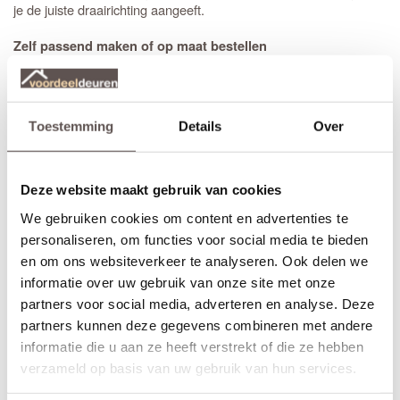
je de juiste draairichting aangeeft.
Zelf passend maken of op maat bestellen
Stompe CanDo Kampen zonder glas deuren zijn aan beide
deurstijlen, en de bovendorpel 10 mm in te korten. Aan de
onderzijde is deze deur zelfs 50 mm in te korten. Een
opdekdeur
is door de opdekranden alleen aan de onderzijde 50 mm in te
Toestemming
Details
Over
korten. De garantie van 10 jaar blijft van kracht binnen deze
aangegeven marges.
Maatwerk is mogelijk als de gewenste afmeting meer afwijkt dan
Deze website maakt gebruik van cookies
de aangegeven marges of als je kiest voor het gemak van deuren
We gebruiken cookies om content en advertenties te
op maat. De prijs en keuze voor maatwerk zijn zichtbaar onder de
personaliseren, om functies voor social media te bieden
beschikbare afmetingen. De levertijd voor maatwerkdeuren is 29
werkdagen.
en om ons websiteverkeer te analyseren. Ook delen we
(Helaas geen maatwerk beschikbaar in combinatie met glas in
informatie over uw gebruik van onze site met onze
lood ramen)
partners voor social media, adverteren en analyse. Deze
partners kunnen deze gegevens combineren met andere
Thuisbezorgd in slechts 5 werkdagen
informatie die u aan ze heeft verstrekt of die ze hebben
(Glasmontage of andere bewerkingen verlengt de levertijd met 3
werkdagen)
verzameld op basis van uw gebruik van hun services.