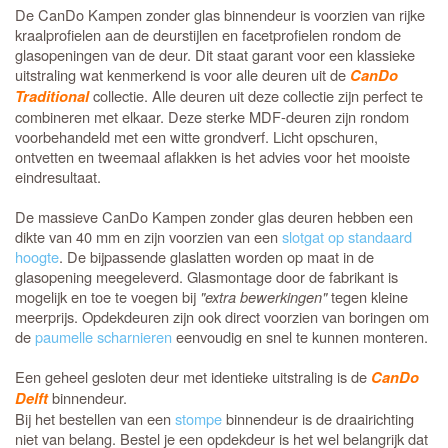
De CanDo Kampen zonder glas binnendeur is voorzien van rijke
kraalprofielen aan de deurstijlen en facetprofielen rondom de
glasopeningen van de deur. Dit staat garant voor een klassieke
uitstraling wat kenmerkend is voor alle deuren uit de
CanDo
collectie. Alle deuren uit deze collectie zijn perfect te
Traditional
combineren met elkaar. Deze sterke MDF-deuren zijn rondom
voorbehandeld met een witte grondverf. Licht opschuren,
ontvetten en tweemaal aflakken is het advies voor het mooiste
eindresultaat.
De massieve CanDo Kampen zonder glas deuren hebben een
dikte van 40 mm en zijn voorzien van een
slotgat op standaard
hoogte
. De bijpassende glaslatten worden op maat in de
glasopening meegeleverd. Glasmontage door de fabrikant is
mogelijk en toe te voegen bij
"extra bewerkingen"
tegen kleine
meerprijs. Opdekdeuren zijn ook direct voorzien van boringen om
de
paumelle scharnieren
eenvoudig en snel te kunnen monteren.
Een geheel gesloten deur met identieke uitstraling is de
CanDo
binnendeur.
Delft
Bij het bestellen van een
stompe
binnendeur is de draairichting
niet van belang. Bestel je een opdekdeur is het wel belangrijk dat