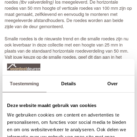
roedes
(tbv vakverdeling)
los meegeleverd. De horizontale
roedes van 50 mm hoogte of verticale roedes van 100 mm zijn op
maat gemaakt, zelfklevend en eenvoudig te monteren met
meegeleverde afstandhouders. De roedes worden aan beide
zijde van de deur gemonteerd.
Smalle roedes is de nieuwste trend en die smalle roedes zijn nu
ook leverbaar in deze collectie met een hoogte van 25 mm in
plaats van de standaard horizontale roedeverdeling van 50 mm.
Valt jouw keuze op de smalle roedes, geef dit dan aan in het
vakje "opmerkingen" tijdens de bestelprocedure. De prijs is
identiek.
Liever een matglas deur met identieke uitstraling, dan is de
Toestemming
Details
Over
de juiste keuze. Een dichte deur met identieke
CanDo Chelsea
uitstraling is de
paneeldeur. Bij het bestellen
CanDo Wellington
van een
stompe
binnendeur is de draairichting niet van belang.
Deze website maakt gebruik van cookies
Bestel je een opdekdeur is het wel belangrijk dat je de juiste
draairichting aangeeft.
We gebruiken cookies om content en advertenties te
personaliseren, om functies voor social media te bieden
Zelf passend maken of op maat bestellen
en om ons websiteverkeer te analyseren. Ook delen we
Stompe CanDo Hilton 2 vaks deuren zijn aan beide deurstijlen,
informatie over uw gebruik van onze site met onze