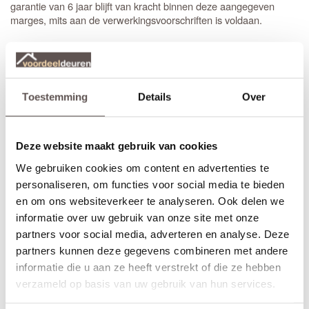
garantie van 6 jaar blijft van kracht binnen deze aangegeven
marges, mits aan de verwerkingsvoorschriften is voldaan.
Als je een 3-puntsluiting in de deur laat plaatsen kan de
Let op!
deur niet meer ingekort worden.
Tip!
Toestemming
Details
Over
Heb je een maatwerk deur nodig die tussen de 83.0 en 93.0
breed is én maximaal 10 cm korter is dan de standaard maat van
231.5 en 211.5 en wil je alle bewerkingen ingefreesd hebben op
de juiste hoogte? De meerprijs om de IsoTherm deuren direct bij
Deze website maakt gebruik van cookies
Austria op maat te laten maken is € 75.00. Zo kan je de deur
We gebruiken cookies om content en advertenties te
eenvoudig afhangen met alle bewerkingen zoals een 3-
personaliseren, om functies voor social media te bieden
puntsluiting op de gewenste maat in de deur gemonteerd. De
deur wordt dan direct arm geschaafd en de bewerkte kanten van
en om ons websiteverkeer te analyseren. Ook delen we
de deur voorzien van grondverf. Stuur voor meer informatie een
informatie over uw gebruik van onze site met onze
e-mail.
partners voor social media, adverteren en analyse. Deze
partners kunnen deze gegevens combineren met andere
Extra bewerkingen toevoegen
Op bestelling kan Austria kan een
slotgat
op standaard hoogte,
informatie die u aan ze heeft verstrekt of die ze hebben
een 3-puntsluiting en een valdorpel in de Austria Saalbach Blank
verzameld op basis van uw gebruik van hun services.
Isolatieglas frezen. De hoogte van een
slotgat
of 3-puntsluiting
wordt op een vaste standaard hoogte aangebracht. Het hart van