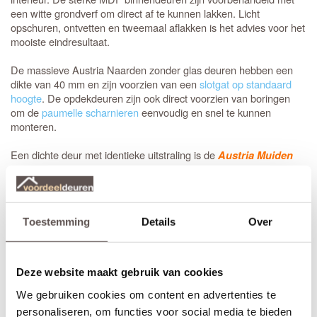
een witte grondverf om direct af te kunnen lakken. Licht
opschuren, ontvetten en tweemaal aflakken is het advies voor het
mooiste eindresultaat.
De massieve Austria Naarden zonder glas deuren hebben een
dikte van 40 mm en zijn voorzien van een
slotgat op standaard
hoogte
. De opdekdeuren zijn ook direct voorzien van boringen
om de
paumelle scharnieren
eenvoudig en snel te kunnen
monteren.
Een dichte deur met identieke uitstraling is de
Austria Muiden
binnendeur.
Bij het bestellen van een
stompe
binnendeur is de draairichting
niet van belang. Bestel je een opdekdeur is het wel belangrijk dat
Toestemming
Details
Over
je de juiste draairichting aangeeft.
Zelf passend maken of op maat bestellen
Stompe Austria Naarden zonder glas deuren zijn aan beide
Deze website maakt gebruik van cookies
deurstijlen, de bovendorpel en onderdorpel 10 mm in te korten.
We gebruiken cookies om content en advertenties te
Een
opdekdeur
is door de opdekranden alleen aan de onderzijde
10 mm in te korten. De garantie van 12 jaar blijft van kracht
personaliseren, om functies voor social media te bieden