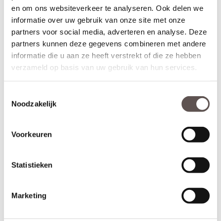
binnen deze aangegeven marges.
en om ons websiteverkeer te analyseren. Ook delen we
informatie over uw gebruik van onze site met onze
Maatwerk is mogelijk als de gewenste afmeting meer afwijkt dan
partners voor social media, adverteren en analyse. Deze
de aangegeven marges of als je kiest voor het gemak van deuren
partners kunnen deze gegevens combineren met andere
op maat. De prijs en keuze voor maatwerk zijn zichtbaar onder de
beschikbare afmetingen. De levertijd voor maatwerkdeuren is 29
informatie die u aan ze heeft verstrekt of die ze hebben
werkdagen.
verzameld op basis van uw gebruik van hun services.
Thuisbezorgd in slechts 5 werkdagen
Toestemmingsselectie
(Bewerkingen zoals een extra tochtvaldorpel verlengt de levertijd
Noodzakelijk
met 3 werkdagen)
Kenmerken Austria Naarden zonder glas
Voorkeuren
Materiaal: MDF
Afwerking: Grondverf RAL9010
Maatwerk mogelijk: Ja, 26 werkdagen levertijd
Statistieken
Inkortmogelijkheden opdek: Onderzijde 10 mm
Inkortmogelijkheden stomp: Onderzijde 10 mm, zijstijlen en
bovendorpel 10 mm
Marketing