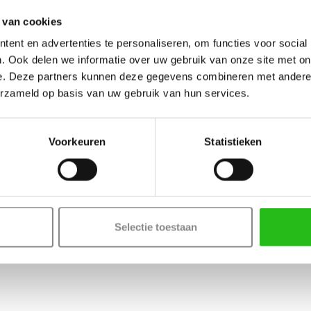
t de levertijd met 3 werkdagen)
 van cookies
ent en advertenties te personaliseren, om functies voor social
. Ook delen we informatie over uw gebruik van onze site met on
e. Deze partners kunnen deze gegevens combineren met andere i
erzameld op basis van uw gebruik van hun services.
tijlen en bovendorpel 10 mm
Voorkeuren
Statistieken
Deur samenstellen
Selectie toestaan
Terug