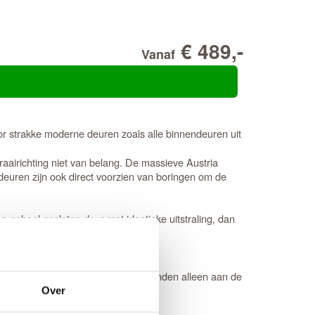
€ 489,-
Vanaf
or strakke moderne deuren zoals alle binnendeuren uit
raairichting niet van belang. De massieve Austria
euren zijn ook direct voorzien van boringen om de
 geheel gesloten deur met identieke uitstraling, dan
. Een
opdekdeur
is door de opdekranden alleen aan de
Over