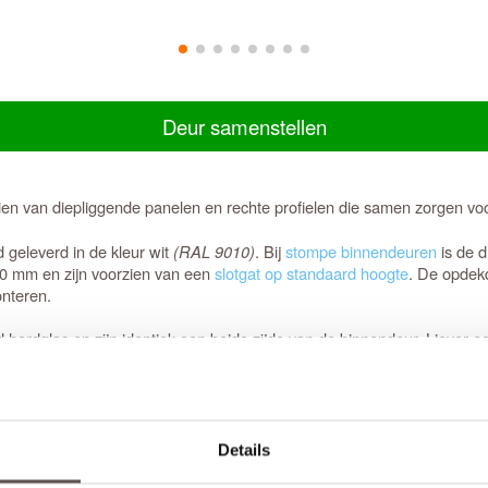
Deur samenstellen
ien van diepliggende panelen en rechte profielen die samen zorgen vo
geleverd in de kleur wit
(RAL 9010)
. Bij
stompe binnendeuren
is de d
40 mm en zijn voorzien van een
slotgat op standaard hoogte
. De opdekd
nteren.
rdglas en zijn identiek aan beide zijde van de binnendeur. Liever een
 beide deurstijlen, de bovendorpel en onderdorpel 10 mm in te korten
r blijft van kracht binnen deze aangegeven marges.
Details