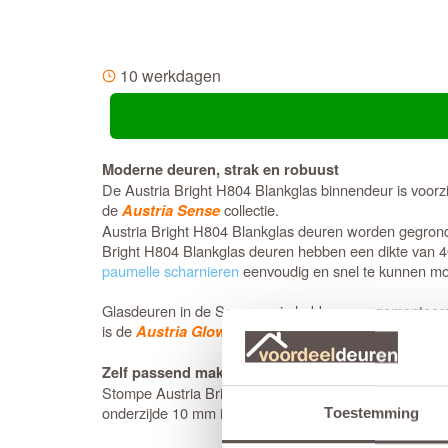
10 werkdagen
Moderne deuren, strak en robuust
De Austria Bright H804 Blankglas binnendeur is voorz
de
collectie.
Austria Sense
Austria Bright H804 Blankglas deuren worden gegrond 
Bright H804 Blankglas deuren hebben een dikte van 
paumelle scharnieren
eenvoudig en snel te kunnen mo
Glasdeuren in de Sense serie hebben voorgemonteerd ha
is de
de juiste keuze.
Austria Glow
Zelf passend maken of op maat bestellen
Stompe Austria Bright H804 Blankglas deuren zijn aan
onderzijde 10 mm in te korten. De garantie van 12 jaa
Toestemming