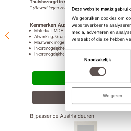
Thuisbezorgd in slechts 10 werkdagen
* (Bewerkingen zoals een extra tochtvaldorpel verleng
Deze website maakt gebruik
We gebruiken cookies om cont
Kenmerken Austria Bright H804 Blankglas
websiteverkeer te analyseren
Materiaal: MDF
media, adverteren en analys
Afwerking: Grondverf RAL9010
verstrekt of die ze hebben v
Maatwerk mogelijk: Ja, 26 werkdagen levertijd
Inkortmogelijkheden opdek: Onderzijde 10 mm
Toestemmingsselectie
Inkortmogelijkheden stomp: Onderzijde 10 mm, zijs
Noodzakelijk
Weigeren
Bijpassende Austria deuren