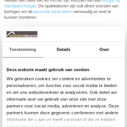
standaard hoogte
. De opdekdeuren zijn ook direct voorzien van
boringen om de
paumelle scharnieren
eenvoudig en snel te
kunnen monteren.
Glasdeuren in de Sense serie hebben voorgemonteerd hardglas
en zijn identiek aan beide zijde van de binnendeur. Liever een
geheel gesloten deur met identieke uitstraling, dan is de
Austria
de juiste keuze.
Beam
Toestemming
Details
Over
Zelf passend maken of op maat bestellen
Stompe Austria Brave Blankglas deuren zijn aan beide
deurstijlen, de bovendorpel en onderdorpel 10 mm in te korten.
Deze website maakt gebruik van cookies
Een
opdekdeur
is door de opdekranden alleen aan de onderzijde
We gebruiken cookies om content en advertenties te
10 mm in te korten. De garantie van 12 jaar blijft van kracht
binnen deze aangegeven marges.
personaliseren, om functies voor social media te bieden
en om ons websiteverkeer te analyseren. Ook delen we
Thuisbezorgd in slechts 4 werkdagen
informatie over uw gebruik van onze site met onze
* (Bewerkingen zoals een extra tochtvaldorpel verlengt de
partners voor social media, adverteren en analyse. Deze
levertijd met 3 werkdagen)
partners kunnen deze gegevens combineren met andere
informatie die u aan ze heeft verstrekt of die ze hebben
Kenmerken Austria Brave Blankglas
verzameld op basis van uw gebruik van hun services.