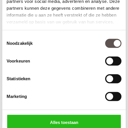
partners voor social media, adverteren en analyse. Deze
partners kunnen deze gegevens combineren met andere
informatie die u aan ze heeft verstrekt of die ze hebben
verzameld op basis van uw gebruik van hun services.
Toestemmingsselectie
Noodzakelijk
Voorkeuren
Veralux Theems deurkruk bestaat uit:
Statistieken
+ Twee deurkrukken RVS met veer
+ Twee RVS langschilden
wc-sluiting (knop niet
inclusief
afgebeeld)
Marketing
+ Bevestigingsmateriaal
Productinformatie
Alles toestaan