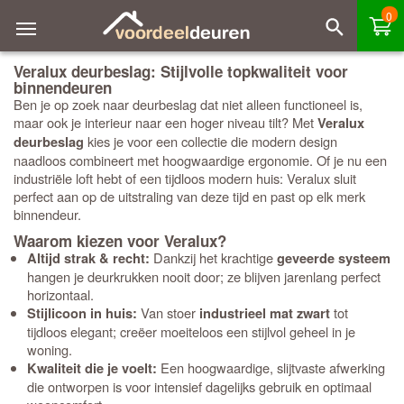
0
Veralux deurbeslag: Stijlvolle topkwaliteit voor
binnendeuren
Ben je op zoek naar deurbeslag dat niet alleen functioneel is,
maar ook je interieur naar een hoger niveau tilt? Met
Veralux
kies je voor een collectie die modern design
deurbeslag
naadloos combineert met hoogwaardige ergonomie. Of je nu een
industriële loft hebt of een tijdloos modern huis: Veralux sluit
perfect aan op de uitstraling van deze tijd en past op elk merk
binnendeur.
Waarom kiezen voor Veralux?
Dankzij het krachtige
Altijd strak & recht:
geveerde systeem
hangen je deurkrukken nooit door; ze blijven jarenlang perfect
horizontaal.
Van stoer
tot
Stijlicoon in huis:
industrieel mat zwart
tijdloos elegant; creëer moeiteloos een stijlvol geheel in je
woning.
Een hoogwaardige, slijtvaste afwerking
Kwaliteit die je voelt:
die ontworpen is voor intensief dagelijks gebruik en optimaal