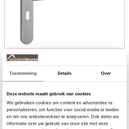
Veralux Theems deurkruk bestaat uit:
+ Twee deurkrukken RVS met veer
+ Twee RVS langschilden met sleutelgat
+ Bevestigingsmateriaal
Toestemming
Details
Over
Productinformatie
Deze website maakt gebruik van cookies
We gebruiken cookies om content en advertenties te
Veralux Theems deurkruk RVS langschild wc
personaliseren, om functies voor social media te bieden
en om ons websiteverkeer te analyseren. Ook delen we
informatie over uw gebruik van onze site met onze