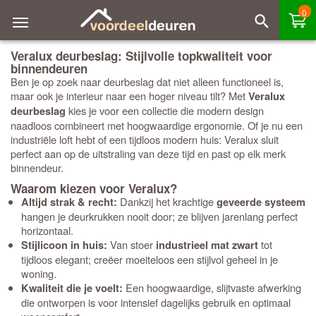
0
Veralux deurbeslag: Stijlvolle topkwaliteit voor
binnendeuren
Ben je op zoek naar deurbeslag dat niet alleen functioneel is,
maar ook je interieur naar een hoger niveau tilt? Met
Veralux
kies je voor een collectie die modern design
deurbeslag
naadloos combineert met hoogwaardige ergonomie. Of je nu een
industriële loft hebt of een tijdloos modern huis: Veralux sluit
perfect aan op de uitstraling van deze tijd en past op elk merk
binnendeur.
Waarom kiezen voor Veralux?
Dankzij het krachtige
Altijd strak & recht:
geveerde systeem
hangen je deurkrukken nooit door; ze blijven jarenlang perfect
horizontaal.
Van stoer
tot
Stijlicoon in huis:
industrieel mat zwart
tijdloos elegant; creëer moeiteloos een stijlvol geheel in je
woning.
Een hoogwaardige, slijtvaste afwerking
Kwaliteit die je voelt:
die ontworpen is voor intensief dagelijks gebruik en optimaal