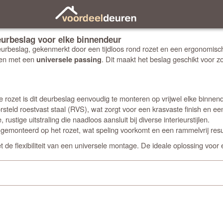
urbeslag voor elke binnendeur
rbeslag, gekenmerkt door een tijdloos rond rozet en een ergonomische
rpen met een
. Dit maakt het beslag geschikt voor
universele passing
e rozet is dit deurbeslag eenvoudig te monteren op vrijwel elke bin
steld roestvast staal (RVS), wat zorgt voor een krasvaste finish en een
ustige uitstraling die naadloos aansluit bij diverse interieurstijlen.
 gemonteerd op het rozet, wat speling voorkomt en een rammelvrij resu
 de flexibiliteit van een universele montage. De ideale oplossing voor e