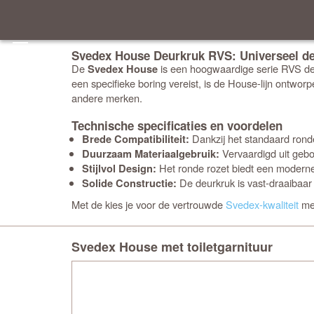
Svedex House Deurkruk RVS: Universeel de
De
is een hoogwaardige serie RVS deu
Svedex House
een specifieke boring vereist, is de House-lijn ontwo
andere merken.
Technische specificaties en voordelen
Dankzij het standaard rond
Brede Compatibiliteit:
Vervaardigd uit gebor
Duurzaam Materiaalgebruik:
Het ronde rozet biedt een moderne, r
Stijlvol Design:
De deurkruk is vast-draaibaar
Solide Constructie:
Met de
kies je voor de vertrouwde
Svedex-kwaliteit
met
Svedex House met toiletgarnituur