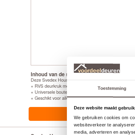
Inhoud van de set
Deze Svedex House deurkrukset bestaat uit:
+ RVS deurkruk met veersysteem (twee zijden)
Toestemming
+ Universele bouten en montagemateriaal voor een snel
+ Geschikt voor alle standaard loopsloten en binnend
Deze website maakt gebruik
We gebruiken cookies om cont
websiteverkeer te analyseren
media, adverteren en analys