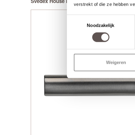
Svedex House met cilinderrozet
verstrekt of die ze hebben v
Toestemmingsselectie
Noodzakelijk
Weigeren