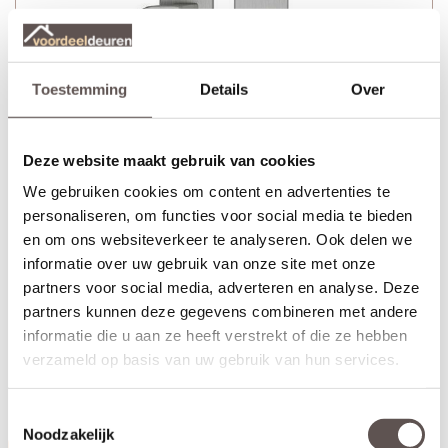
Toestemming
Details
Over
Deze website maakt gebruik van cookies
We gebruiken cookies om content en advertenties te
personaliseren, om functies voor social media te bieden
en om ons websiteverkeer te analyseren. Ook delen we
informatie over uw gebruik van onze site met onze
partners voor social media, adverteren en analyse. Deze
partners kunnen deze gegevens combineren met andere
informatie die u aan ze heeft verstrekt of die ze hebben
verzameld op basis van uw gebruik van hun services.
+ 3-puntssluiting model sleutelbediend
+ Veilig SKG*** deurbeslag met PC maat 72
+ 4 AXA veiligheidsscharnieren met dievenpen
Toestemmingsselectie
Noodzakelijk