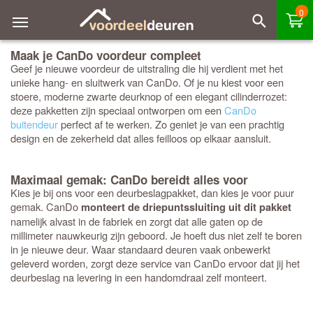
0
Maak je CanDo voordeur compleet
Geef je nieuwe voordeur de uitstraling die hij verdient met het
unieke hang- en sluitwerk van CanDo. Of je nu kiest voor een
stoere, moderne zwarte deurknop of een elegant cilinderrozet:
deze pakketten zijn speciaal ontworpen om een
CanDo
buitendeur
perfect af te werken. Zo geniet je van een prachtig
design en de zekerheid dat alles feilloos op elkaar aansluit.
Maximaal gemak: CanDo bereidt alles voor
Kies je bij ons voor een deurbeslagpakket, dan kies je voor puur
gemak. CanDo
monteert de driepuntssluiting uit dit pakket
namelijk alvast in de fabriek en zorgt dat alle gaten op de
millimeter nauwkeurig zijn geboord. Je hoeft dus niet zelf te boren
in je nieuwe deur. Waar standaard deuren vaak onbewerkt
geleverd worden, zorgt deze service van CanDo ervoor dat jij het
deurbeslag na levering in een handomdraai zelf monteert.