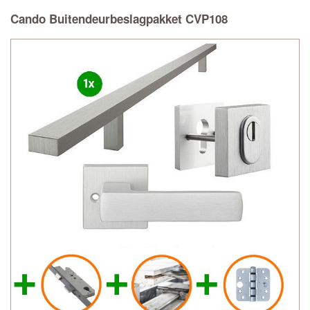
Cando Buitendeurbeslagpakket CVP108