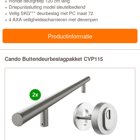
+ Ronde deurgreep 120 cm lang
+ Driepuntssluiting model sleutelbediend
+ Veilig SKG*** deurbeslag met PC maat 72
+ 4 AXA veiligheidsscharnieren met dievenpen
Productinformatie
Cando Buitendeurbeslagpakket CVP115