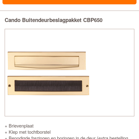
Cando Buitendeurbeslagpakket CBP650
+ Brievenplaat
+ Klep met tochtborstel
+ Benodigde frezingen en boringen in de deur (extra bestelling