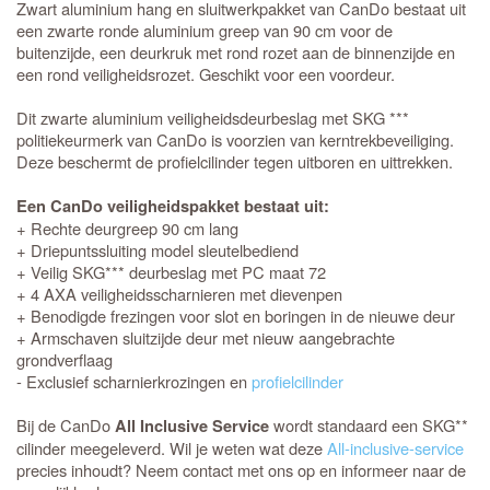
Zwart aluminium hang en sluitwerkpakket van CanDo bestaat uit
een zwarte ronde aluminium greep van 90 cm voor de
buitenzijde, een deurkruk met rond rozet aan de binnenzijde en
een rond veiligheidsrozet. Geschikt voor een voordeur.
Dit zwarte aluminium veiligheidsdeurbeslag met SKG ***
politiekeurmerk van CanDo is voorzien van kerntrekbeveiliging.
Deze beschermt de profielcilinder tegen uitboren en uittrekken.
Een CanDo veiligheidspakket bestaat uit:
+ Rechte deurgreep 90 cm lang
+ Driepuntssluiting model sleutelbediend
+ Veilig SKG*** deurbeslag met PC maat 72
+ 4 AXA veiligheidsscharnieren met dievenpen
+ Benodigde frezingen voor slot en boringen in de nieuwe deur
+ Armschaven sluitzijde deur met nieuw aangebrachte
grondverflaag
- Exclusief scharnierkrozingen en
profielcilinder
Bij de CanDo
wordt standaard een SKG**
All Inclusive Service
cilinder meegeleverd. Wil je weten wat deze
All-inclusive-service
precies inhoudt? Neem contact met ons op en informeer naar de