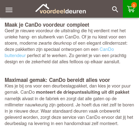
0
Maak je CanDo voordeur compleet
Geef je nieuwe voordeur de uitstraling die hij verdient met het
unieke hang- en sluitwerk van CanDo. Of je nu kiest voor een
stoere, moderne zwarte deurknop of een elegant cilinderrozet:
deze pakketten zijn speciaal ontworpen om een
CanDo
buitendeur
perfect af te werken. Zo geniet je van een prachtig
design en de zekerheid dat alles feilloos op elkaar aansluit.
Maximaal gemak: CanDo bereidt alles voor
Kies je bij ons voor een deurbeslagpakket, dan kies je voor puur
gemak. CanDo
monteert de driepuntssluiting uit dit pakket
namelijk alvast in de fabriek en zorgt dat alle gaten op de
millimeter nauwkeurig zijn geboord. Je hoeft dus niet zelf te boren
in je nieuwe deur. Waar standaard deuren vaak onbewerkt
geleverd worden, zorgt deze service van CanDo ervoor dat jij het
deurbeslag na levering in een handomdraai zelf monteert.