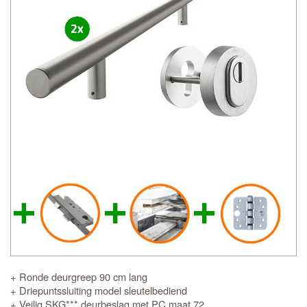
+ Ronde deurgreep 90 cm lang
+ Driepuntssluiting model sleutelbediend
+ Veilig SKG*** deurbeslag met PC maat 72