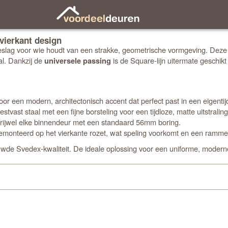
ierkant design
slag voor wie houdt van een strakke, geometrische vormgeving. Deze 
al. Dankzij de
is de Square-lijn uitermate geschi
universele passing
or een modern, architectonisch accent dat perfect past in een eigentijds
tvast staal met een fijne borsteling voor een tijdloze, matte uitstralin
vrijwel elke binnendeur met een standaard 56mm boring.
emonteerd op het vierkante rozet, wat speling voorkomt en een rammelv
ouwde Svedex-kwaliteit. De ideale oplossing voor een uniforme, modern