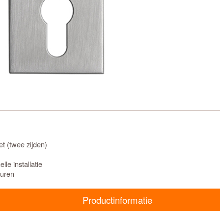
t (twee zijden)
le installatie
euren
Productinformatie