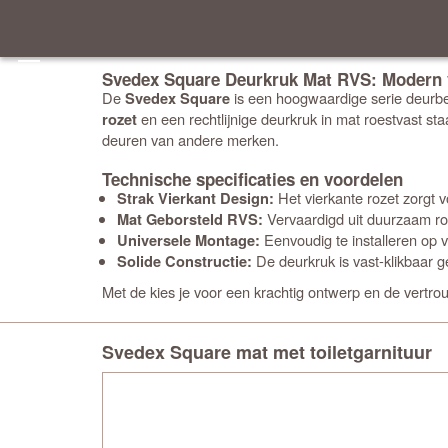
Svedex Square Deurkruk Mat RVS: Modern v
De
is een hoogwaardige serie deurbe
Svedex Square
en een rechtlijnige deurkruk in mat roestvast sta
rozet
deuren van andere merken.
Technische specificaties en voordelen
Het vierkante rozet zorgt vo
Strak Vierkant Design:
Vervaardigd uit duurzaam roes
Mat Geborsteld RVS:
Eenvoudig te installeren op 
Universele Montage:
De deurkruk is vast-klikbaar g
Solide Constructie:
Met de
kies je voor een krachtig ontwerp en de vertr
Svedex Square mat met toiletgarnituur