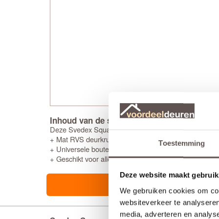
Inhoud van de set
Deze Svedex Square Mat deurkrukset bestaat uit:
+ Mat RVS deurkruk inclusief gemonteerd vierkant roze
Toestemming
+ Universele bouten en montagemateriaal voor een snel
+ Geschikt voor alle standaard loopsloten en binnend
Deze website maakt gebruik
We gebruiken cookies om cont
websiteverkeer te analyseren
media, adverteren en analys