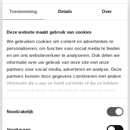
Toestemming
Details
Over
Deze website maakt gebruik van cookies
We gebruiken cookies om content en advertenties te
personaliseren, om functies voor social media te bieden
en om ons websiteverkeer te analyseren. Ook delen we
informatie over uw gebruik van onze site met onze
partners voor social media, adverteren en analyse. Deze
partners kunnen deze gegevens combineren met andere
informatie die u aan ze heeft verstrekt of die ze hebben
Inhoud van de set
verzameld op basis van uw gebruik van hun services.
Deze Svedex Mind deurkrukset bestaat uit:
+ RVS deurkruk met veersysteem (twee zijden)
Toestemmingsselectie
+ RVS sleutelrozet (twee zijden)
Noodzakelijk
+ Universele bouten en montagemateriaal voor een snelle
installatie
+ Geschikt voor alle standaard loopsloten en binnendeuren
Voorkeuren