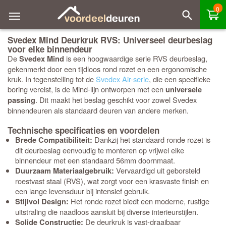
0
Svedex Mind Deurkruk RVS: Universeel deurbeslag
voor elke binnendeur
De
is een hoogwaardige serie RVS deurbeslag,
Svedex Mind
gekenmerkt door een tijdloos rond rozet en een ergonomische
kruk. In tegenstelling tot de
Svedex Air-serie
, die een specifieke
boring vereist, is de Mind-lijn ontworpen met een
universele
. Dit maakt het beslag geschikt voor zowel Svedex
passing
binnendeuren als standaard deuren van andere merken.
Technische specificaties en voordelen
Dankzij het standaard ronde rozet is
Brede Compatibiliteit:
dit deurbeslag eenvoudig te monteren op vrijwel elke
binnendeur met een standaard 56mm doornmaat.
Vervaardigd uit geborsteld
Duurzaam Materiaalgebruik:
roestvast staal (RVS), wat zorgt voor een krasvaste finish en
een lange levensduur bij intensief gebruik.
Het ronde rozet biedt een moderne, rustige
Stijlvol Design:
uitstraling die naadloos aansluit bij diverse interieurstijlen.
De deurkruk is vast-draaibaar
Solide Constructie: