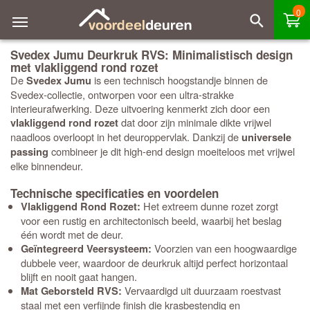
0
Svedex Jumu Deurkruk RVS: Minimalistisch design
met vlakliggend rond rozet
De
is een technisch hoogstandje binnen de
Svedex Jumu
Svedex-collectie, ontworpen voor een ultra-strakke
interieurafwerking. Deze uitvoering kenmerkt zich door een
dat door zijn minimale dikte vrijwel
vlakliggend rond rozet
naadloos overloopt in het deuroppervlak. Dankzij de
universele
combineer je dit high-end design moeiteloos met vrijwel
passing
elke binnendeur.
Technische specificaties en voordelen
Het extreem dunne rozet zorgt
Vlakliggend Rond Rozet:
voor een rustig en architectonisch beeld, waarbij het beslag
één wordt met de deur.
Voorzien van een hoogwaardige
Geïntegreerd Veersysteem:
dubbele veer, waardoor de deurkruk altijd perfect horizontaal
blijft en nooit gaat hangen.
Vervaardigd uit duurzaam roestvast
Mat Geborsteld RVS:
staal met een verfijnde finish die krasbestendig en