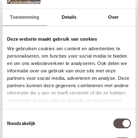
Toestemming
Details
Over
Deze website maakt gebruik van cookies
We gebruiken cookies om content en advertenties te
personaliseren, om functies voor social media te bieden
en om ons websiteverkeer te analyseren. Ook delen we
informatie over uw gebruik van onze site met onze
partners voor social media, adverteren en analyse. Deze
partners kunnen deze gegevens combineren met andere
informatie die u aan ze heeft verstrekt of die ze hebben
verzameld op basis van uw gebruik van hun services.
Inhoud van de set
Deze Svedex Jumu deurkrukset bestaat uit:
+ RVS deurkruk met extra plat rond rozet
Toestemmingsselectie
+ RVS extra plat rond cilinderrozet (twee zijden)
Noodzakelijk
+ Universele bouten en montagemateriaal voor een snelle
installatie