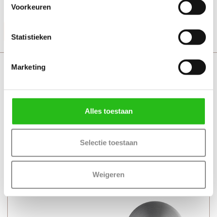
+ Geschikt voor alle standaard loopsloten en binnendeuren
Voorkeuren
Productinformatie
Statistieken
Svedex Jumu met toiletgarnituur
Marketing
Alles toestaan
Selectie toestaan
Weigeren