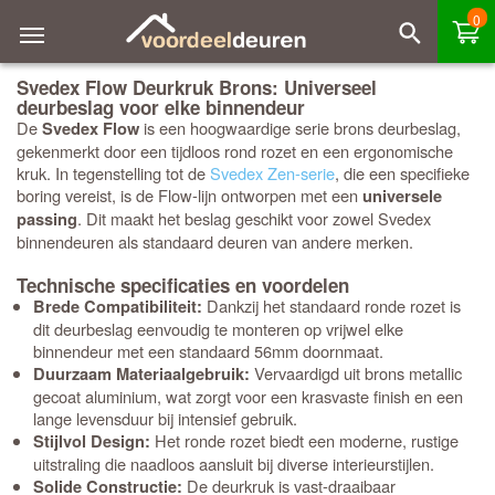
0
Svedex Flow Deurkruk Brons: Universeel
deurbeslag voor elke binnendeur
De
is een hoogwaardige serie brons deurbeslag,
Svedex Flow
gekenmerkt door een tijdloos rond rozet en een ergonomische
kruk. In tegenstelling tot de
Svedex Zen-serie
, die een specifieke
boring vereist, is de Flow-lijn ontworpen met een
universele
. Dit maakt het beslag geschikt voor zowel Svedex
passing
binnendeuren als standaard deuren van andere merken.
Technische specificaties en voordelen
Dankzij het standaard ronde rozet is
Brede Compatibiliteit:
dit deurbeslag eenvoudig te monteren op vrijwel elke
binnendeur met een standaard 56mm doornmaat.
Vervaardigd uit brons metallic
Duurzaam Materiaalgebruik:
gecoat aluminium, wat zorgt voor een krasvaste finish en een
lange levensduur bij intensief gebruik.
Het ronde rozet biedt een moderne, rustige
Stijlvol Design:
uitstraling die naadloos aansluit bij diverse interieurstijlen.
De deurkruk is vast-draaibaar
Solide Constructie: