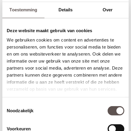
Toestemming
Details
Over
Deze website maakt gebruik van cookies
We gebruiken cookies om content en advertenties te
personaliseren, om functies voor social media te bieden
en om ons websiteverkeer te analyseren. Ook delen we
informatie over uw gebruik van onze site met onze
partners voor social media, adverteren en analyse. Deze
partners kunnen deze gegevens combineren met andere
informatie die u aan ze heeft verstrekt of die ze hebben
Inhoud van de set
verzameld op basis van uw gebruik van hun services.
Deze Svedex Flow deurkrukset bestaat uit:
+ Bronzen deurkruk met veersysteem (twee zijden)
+ Bronzen sleutelrozet (twee zijden)
Toestemmingsselectie
+ Universele bouten en montagemateriaal voor een snelle
Noodzakelijk
installatie
+ Geschikt voor alle standaard loopsloten en binnendeuren
Voorkeuren