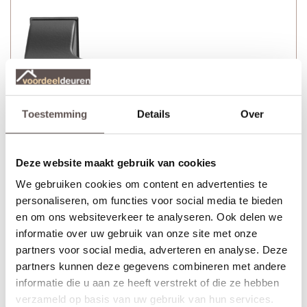
Toestemming
Details
Over
Deze website maakt gebruik van cookies
We gebruiken cookies om content en advertenties te
personaliseren, om functies voor social media te bieden
Skantrae Cleves minimal zwart deurkruk bestaat uit:
en om ons websiteverkeer te analyseren. Ook delen we
informatie over uw gebruik van onze site met onze
+ Deurkruk zwart met veer
(twee zijden)
partners voor social media, adverteren en analyse. Deze
+ Bevestigingsmateriaal bestaande uit schroeven, inbusbout en
partners kunnen deze gegevens combineren met andere
inbussleutel
informatie die u aan ze heeft verstrekt of die ze hebben
verzameld op basis van uw gebruik van hun services.