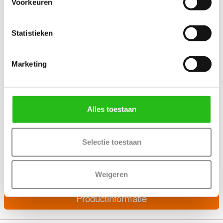
Voorkeuren
Statistieken
Marketing
Alles toestaan
Technische gegevens
+ Grenen stomp kozijn
+ Afmeting 56 x 90 mm
+ Links en rechts bruikbaar
Selectie toestaan
+ Afgewerkt met een witte grondverf
+ Geschikt stompe binnendeuren tot 231.5 cm
+ Uit voorraad leverbaar
Weigeren
Productinformatie