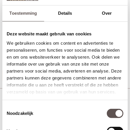
Toestemming
Details
Over
Technische gegevens
+ Grenen stomp kozijn
Deze website maakt gebruik van cookies
+ Afmeting 56 x 114 mm
+ Links en rechts bruikbaar
We gebruiken cookies om content en advertenties te
+ Afgewerkt met een zwarte grondverf
personaliseren, om functies voor social media te bieden
+ Geschikt stompe binnendeuren tot 231.5 cm
en om ons websiteverkeer te analyseren. Ook delen we
+ Uit voorraad leverbaar
informatie over uw gebruik van onze site met onze
partners voor social media, adverteren en analyse. Deze
Productinformatie
partners kunnen deze gegevens combineren met andere
informatie die u aan ze heeft verstrekt of die ze hebben
verzameld op basis van uw gebruik van hun services.
Deurbeslag Kozijn stomp Grenen 56 x 90 gegrond
Toestemmingsselectie
Noodzakelijk