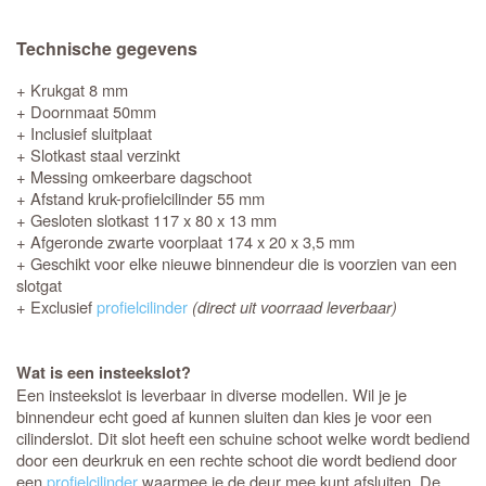
Technische gegevens
+ Krukgat 8 mm
+ Doornmaat 50mm
+ Inclusief sluitplaat
+ Slotkast staal verzinkt
+ Messing omkeerbare dagschoot
+ Afstand kruk-profielcilinder 55 mm
+ Gesloten slotkast 117 x 80 x 13 mm
+ Afgeronde zwarte voorplaat 174 x 20 x 3,5 mm
+ Geschikt voor elke nieuwe binnendeur die is voorzien van een
slotgat
+ Exclusief
profielcilinder
(direct uit voorraad leverbaar)
Wat is een insteekslot?
Een insteekslot is leverbaar in diverse modellen. Wil je je
binnendeur echt goed af kunnen sluiten dan kies je voor een
cilinderslot. Dit slot heeft een schuine schoot welke wordt bediend
door een deurkruk en een rechte schoot die wordt bediend door
een
profielcilinder
waarmee je de deur mee kunt afsluiten. De