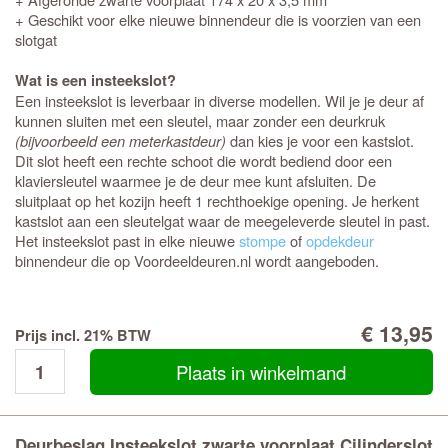
+ Geschikt voor elke nieuwe binnendeur die is voorzien van een
slotgat
Wat is een insteekslot?
Een insteekslot is leverbaar in diverse modellen. Wil je je deur af
kunnen sluiten met een sleutel, maar zonder een deurkruk
(bijvoorbeeld een meterkastdeur)
dan kies je voor een kastslot.
Dit slot heeft een rechte schoot die wordt bediend door een
klaviersleutel waarmee je de deur mee kunt afsluiten. De
sluitplaat op het kozijn heeft 1 rechthoekige opening. Je herkent
kastslot aan een sleutelgat waar de meegeleverde sleutel in past.
Het insteekslot past in elke nieuwe
stompe
of
opdekdeur
binnendeur die op Voordeeldeuren.nl wordt aangeboden.
€ 13,95
Prijs incl. 21% BTW
Plaats in winkelmand
Deurbeslag Insteekslot zwarte voorplaat Cilinderslot