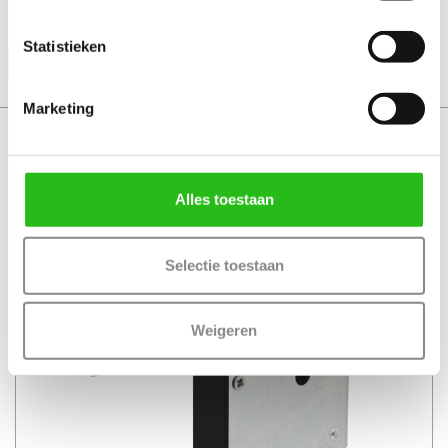
Statistieken
Productinformatie
Marketing
Deurbeslag Insteekslot zwarte voorplaat Loopslot
Alles toestaan
Selectie toestaan
Weigeren