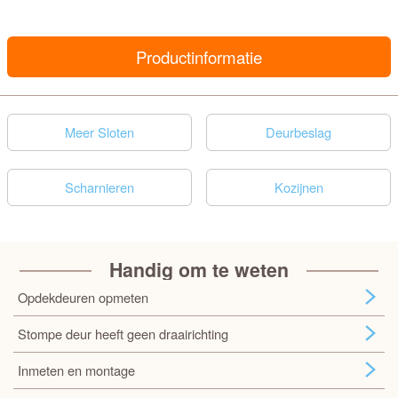
Productinformatie
Meer Sloten
Deurbeslag
Scharnieren
Kozijnen
Handig om te weten
Opdekdeuren opmeten
Stompe deur heeft geen draairichting
Inmeten en montage