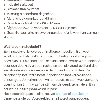
+ Inclusief sluitplaat
+ Slotkast staal verzinkt
+ Messing omkeerbare dagschoot
+ Afstand kruk-garnituurgat 63 mm
+ Gesloten slotkast 117 x 80 x 13 mm
+ Afgeronde zwarte voorplaat 174 x 20 x 3,5 mm
+ Geschikt voor elke nieuwe binnendeur die is voorzien van een
slotgat
Wat is een insteekslot?
Een insteekslot is leverbaar in diverse modellen. Een veel
voorkomend insteekslot is een wc en badkamerslot
(vrij-en-
bezetslot)
. Dit slot heeft een schuine schoot welke wordt bediend
door een deurkruk en een rechte schoot die wordt bediend door
een draaiknop waarmee je de deur mee kunt afsluiten. De
sluitplaat op het kozijn heeft 2 openingen met verschillende
afmetingen. Je herkent een vrij-en-bezetslot aan twee vierkante
opening van 8 mm waar de stift van de deurkruk en de stift van
het wc-garnituur
(draaiknop)
in past.
Het insteekslot past in elke nieuwe
stompe
of
opdekdeur
binnendeur die op Voordeeldeuren.nl wordt aangeboden.