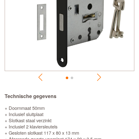
Technische gegevens
+ Doornmaat 50mm
+ Inclusief sluitplaat
+ Slotkast staal verzinkt
+ Inclusief 2 klaviersleutels
+ Gesloten slotkast 117 x 80 x 13 mm
+ Afgeronde zwarte voorplaat 174 x 20 x 3,5 mm