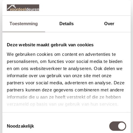
Toestemming
Details
Over
Deze website maakt gebruik van cookies
We gebruiken cookies om content en advertenties te
personaliseren, om functies voor social media te bieden
en om ons websiteverkeer te analyseren. Ook delen we
informatie over uw gebruik van onze site met onze
CanDo Sphere 19 Regular Messing deurkruk bestaat
uit:
partners voor social media, adverteren en analyse. Deze
+ Deurkruk Messing met veer (twee zijden)
partners kunnen deze gegevens combineren met andere
+ Deurkrukrozet Messing 56 mm (twee zijden)
informatie die u aan ze heeft verstrekt of die ze hebben
+ Bevestigingsmateriaal bestaande uit schroeven, inbusbout en
verzameld op basis van uw gebruik van hun services.
inbussleutel
Toestemmingsselectie
Productinformatie
Noodzakelijk