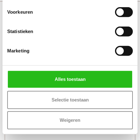
Cando Sphere 19 regular messing sleutelrozet
Voorkeuren
Statistieken
Marketing
Alles toestaan
Selectie toestaan
Weigeren